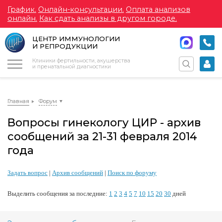
График.
Онлайн-консультации.
Оплата анализов
онлайн.
Как сдать анализы в другом городе.
ЦЕНТР ИММУНОЛОГИИ
И РЕПРОДУКЦИИ
Меню
Клиники фертильности, акушерства
и пренатальной диагностики
Главная
Форум
Вопросы гинекологу ЦИР - архив
сообщений за 21-31 февраля 2014
года
Задать вопрос
|
Архив сообщений
|
Поиск по форуму
Выделить сообщения за последние:
1
2
3
4
5
7
10
15
20
30
дней