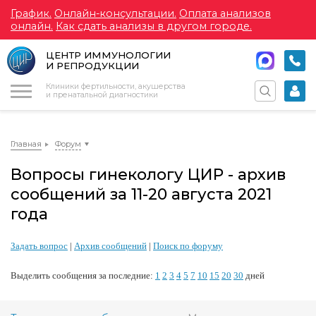
График.
Онлайн-консультации.
Оплата анализов
онлайн.
Как сдать анализы в другом городе.
ЦЕНТР ИММУНОЛОГИИ
И РЕПРОДУКЦИИ
Меню
Клиники фертильности, акушерства
и пренатальной диагностики
Главная
Форум
Вопросы гинекологу ЦИР - архив
сообщений за 11-20 августа 2021
года
Задать вопрос
|
Архив сообщений
|
Поиск по форуму
Выделить сообщения за последние:
1
2
3
4
5
7
10
15
20
30
дней