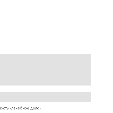
За
За
ность «лечебное дело»