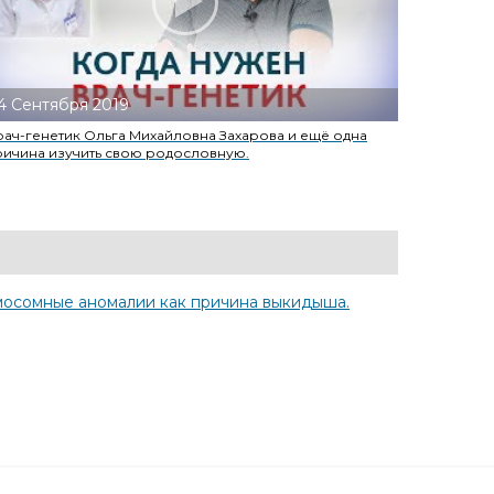
4 Сентября 2019
рач-генетик Ольга Михайловна Захарова и ещё одна
ричина изучить свою родословную.
мосомные аномалии как причина выкидыша.