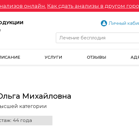
нализов онлайн.
Как сдать анализы в другом горо
РОДУКЦИИ
Личный каби
и
ПИСАНИЕ
УСЛУГИ
ОТЗЫВЫ
АД
Ольга Михайловна
высшей категории
таж: 44 года