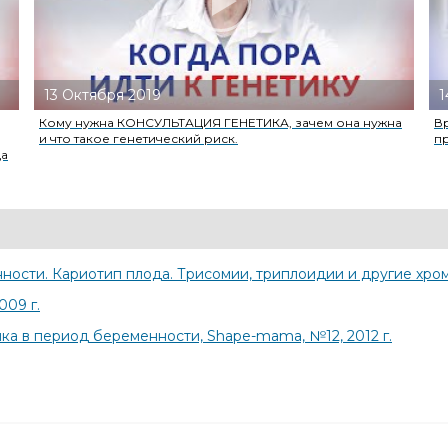
13 Октября 2019
1
Кому нужна КОНСУЛЬТАЦИЯ ГЕНЕТИКА, зачем она нужна
В
и что такое генетический риск.
п
да
ости. Кариотип плода. Трисомии, триплоидии и другие хро
009 г.
ка в период беременности, Shape-mama, №12, 2012 г.