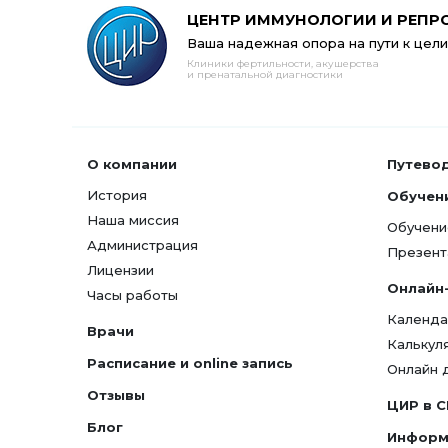
ЦЕНТР ИММУНОЛОГИИ И РЕПР
Ваша надежная опора на пути к цели
Клиники фертильности, акушерства
и пренатальной диагностики
О компании
Путево
История
Обучен
Наша миссия
Обучени
Администрация
Презент
Лицензии
Онлайн
Часы работы
Календа
Врачи
Калькул
Расписание и online запись
Онлайн 
Отзывы
ЦИР в 
Блог
Информ