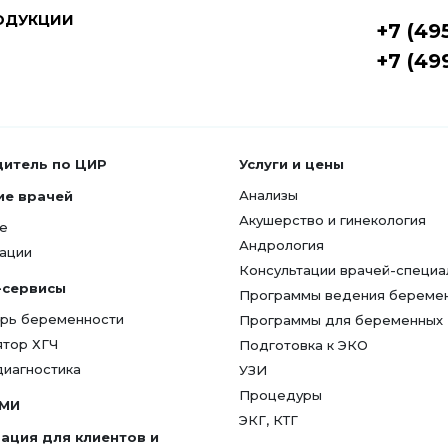
ОДУКЦИИ
+7 (49
+7 (49
дитель по ЦИР
Услуги и цены
Анализы
ие врачей
Акушерство и гинекология
е
Андрология
ации
Консультации врачей-специа
-сервисы
Программы ведения береме
рь беременности
Программы для беременных
ятор ХГЧ
Подготовка к ЭКО
диагностика
УЗИ
Процедуры
СМИ
ЭКГ, КТГ
ация для клиентов и