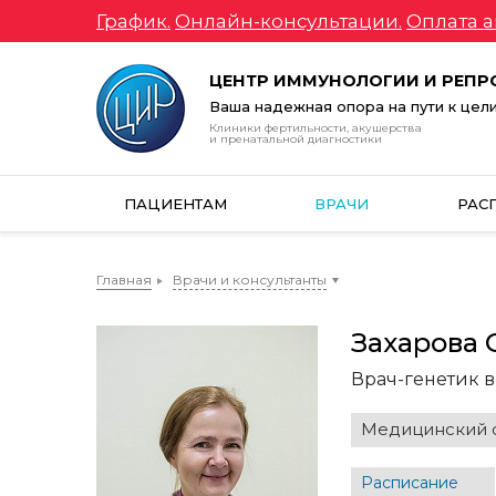
График.
Онлайн-консультации.
Оплата а
ЦЕНТР ИММУНОЛОГИИ И РЕП
Ваша надежная опора на пути к цел
Клиники фертильности, акушерства
и пренатальной диагностики
ПАЦИЕНТАМ
ВРАЧИ
РАС
Главная
Врачи и консультанты
Захарова 
Врач-генетик 
Медицинский с
Расписание