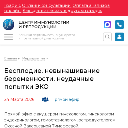
График.
Онлайн-консультации.
Оплата анализов
онлайн.
Как сдать анализы в другом городе.
ЦЕНТР ИММУНОЛОГИИ
И РЕПРОДУКЦИИ
Меню
Клиники фертильности, акушерства
и пренатальной диагностики
Главная
Мероприятия
Бесплодие, невынашивание
беременности, неудачные
попытки ЭКО
24 Марта 2026
Прямой эфир
Прямой эфир с акушером-гинекологом, гинекологом-
эндокринологом, гемостазиологом, репродуктологом,
Оксаной Валерьевной Тимофеевой.