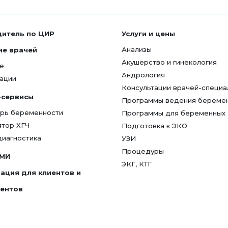
дитель по ЦИР
Услуги и цены
Анализы
ие врачей
Акушерство и гинекология
е
Андрология
ации
Консультации врачей-специа
-сервисы
Программы ведения береме
рь беременности
Программы для беременных
ятор ХГЧ
Подготовка к ЭКО
диагностика
УЗИ
Процедуры
СМИ
ЭКГ, КТГ
ация для клиентов и
гентов