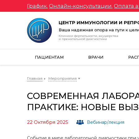
График.
Онлайн-консультации.
Оплата а
ЦЕНТР ИММУНОЛОГИИ И РЕП
Ваша надежная опора на пути к цел
Клиники фертильности, акушерства
и пренатальной диагностики
ПАЦИЕНТАМ
ВРАЧИ
РАС
Главная
Мероприятия
СОВРЕМЕННАЯ ЛАБОРА
ПРАКТИКЕ: НОВЫЕ ВЫ
22 Октября 2025
Вебинар/лекция
Событие в мире лабораторной диагностики при 