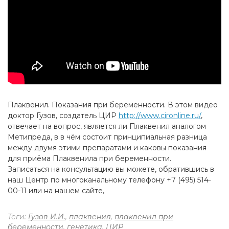
Плаквенил. Показания при беременности. В этом видео
доктор Гузов, создатель ЦИР
http://www.cironline.ru/
,
отвечает на вопрос, является ли Плаквенил аналогом
Метипреда, в в чём состоит принципиальная разница
между двумя этими препаратами и каковы показания
для приёма Плаквенила при беременности.
Записаться на консультацию вы можете, обратившись в
наш Центр по многоканальному телефону +7 (495) 514-
00-11 или на нашем сайте,
Теги:
Гузов И.И.
,
плаквенил
,
плаквенил при
беременности
,
генетика
,
ЦИР