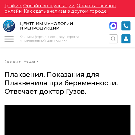
График.
Онлайн-консультации.
Оплата анализов
онлайн.
Как сдать анализы в другом городе.
ЦЕНТР ИММУНОЛОГИИ
И РЕПРОДУКЦИИ
Меню
Клиники фертильности, акушерства
и пренатальной диагностики
Главная
Медиа
Плаквенил. Показания для
Плаквенила при беременности.
Отвечает доктор Гузов.