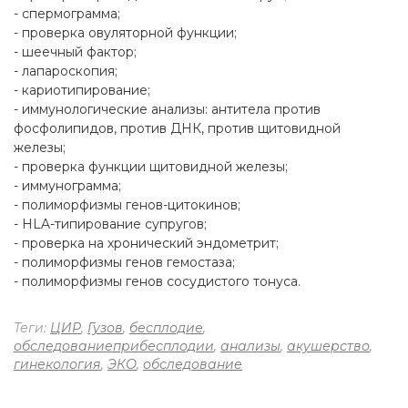
- спермограмма;
- проверка овуляторной функции;
- шеечный фактор;
- лапароскопия;
- кариотипирование;
- иммунологические анализы: антитела против
фосфолипидов, против ДНК, против щитовидной
железы;
- проверка функции щитовидной железы;
- иммунограмма;
- полиморфизмы генов-цитокинов;
- HLA-типирование супругов;
- проверка на хронический эндометрит;
- полиморфизмы генов гемостаза;
- полиморфизмы генов сосудистого тонуса.
Теги:
ЦИР
,
Гузов
,
бесплодие
,
обследованиеприбесплодии
,
анализы
,
акушерство
,
гинекология
,
ЭКО
,
обследование