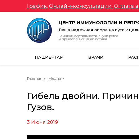
График.
Онлайн-консультации.
Оплата а
ЦЕНТР ИММУНОЛОГИИ И РЕП
Ваша надежная опора на пути к цел
Клиники фертильности, акушерства
и пренатальной диагностики
ПАЦИЕНТАМ
ВРАЧИ
РАС
Главная
Медиа
Гибель двойни. Причин
Гузов.
3 Июня 2019