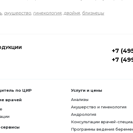
ь
,
акушерство
,
гинекология
,
двойня
,
близнецы
ОДУКЦИИ
+7 (49
+7 (49
дитель по ЦИР
Услуги и цены
Анализы
ие врачей
Акушерство и гинекология
е
Андрология
ации
Консультации врачей-специа
-сервисы
Программы ведения береме