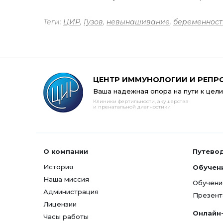
Теги:
ЦИР
,
Гузов
,
невынашивание
,
беременност
ЦЕНТР ИММУНОЛОГИИ И РЕПР
Ваша надежная опора на пути к цели
Клиники фертильности, акушерства
и пренатальной диагностики
О компании
Путево
История
Обучен
Наша миссия
Обучени
Администрация
Презент
Лицензии
Онлайн
Часы работы