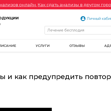
нализов онлайн.
Как сдать анализы в другом горо
РОДУКЦИИ
Личный каби
и
ПИСАНИЕ
УСЛУГИ
ОТЗЫВЫ
АД
ы и как предупредить повтор