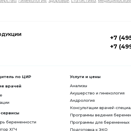
шерство
,
гинекология
,
здоровье
,
статистика
,
медицинаская
ОДУКЦИИ
+7 (49
+7 (49
дитель по ЦИР
Услуги и цены
Анализы
ие врачей
Акушерство и гинекология
е
Андрология
ации
Консультации врачей-специа
-сервисы
Программы ведения береме
рь беременности
Программы для беременных
ятор ХГЧ
Подготовка к ЭКО