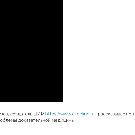
узов, создатель ЦИР
https://www.cironline.ru
, рассказывает о 
проблемы доказательной медицины.