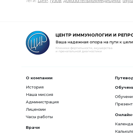
Теги:
ЦИР
,
Гузов
,
доказательнаямедицина
,
аку
ЦЕНТР ИММУНОЛОГИИ И РЕПР
Ваша надежная опора на пути к цели
Клиники фертильности, акушерства
и пренатальной диагностики
О компании
Путево
История
Обучен
Наша миссия
Обучени
Администрация
Презент
Лицензии
Онлайн
Часы работы
Календа
Врачи
Калькул