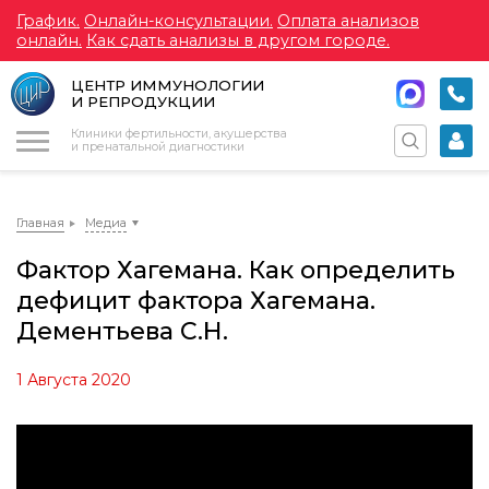
График.
Онлайн-консультации.
Оплата анализов
онлайн.
Как сдать анализы в другом городе.
ЦЕНТР ИММУНОЛОГИИ
И РЕПРОДУКЦИИ
Меню
Клиники фертильности, акушерства
и пренатальной диагностики
Главная
Медиа
Фактор Хагемана. Как определить
дефицит фактора Хагемана.
Дементьева С.Н.
1 Августа 2020