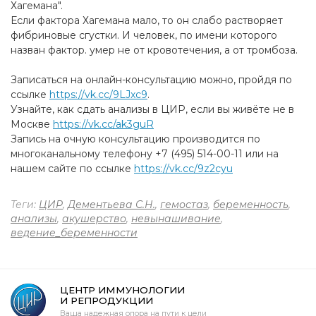
Хагемана".
Если фактора Хагемана мало, то он слабо растворяет
фибриновые сгустки. И человек, по имени которого
назван фактор. умер не от кровотечения, а от тромбоза.
Записаться на онлайн-консультацию можно, пройдя по
ссылке
https://vk.cc/9LJxc9
.
Узнайте, как сдать анализы в ЦИР, если вы живёте не в
Москве
https://vk.cc/ak3guR
Запись на очную консультацию производится по
многоканальному телефону +7 (495) 514-00-11 или на
нашем сайте по ссылке
https://vk.cc/9z2cyu
Теги:
ЦИР
,
Дементьева С.Н.
,
гемостаз
,
беременность
,
анализы
,
акушерство
,
невынашивание
,
ведение_беременности
ЦЕНТР ИММУНОЛОГИИ
И РЕПРОДУКЦИИ
Ваша надежная опора на пути к цели