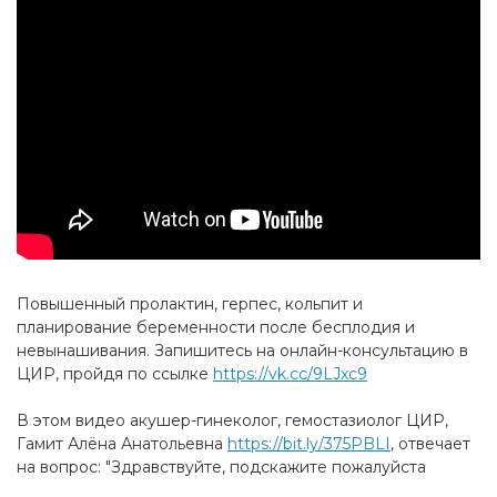
Повышенный пролактин, герпес, кольпит и
планирование беременности после бесплодия и
невынашивания. Запишитесь на онлайн-консультацию в
ЦИР, пройдя по ссылке
https://vk.cc/9LJxc9
В этом видео акушер-гинеколог, гемостазиолог ЦИР,
Гамит Алёна Анатольевна
https://bit.ly/375PBLI
, отвечает
на вопрос: "Здравствуйте, подскажите пожалуйста