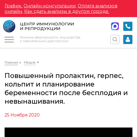
График.
Онлайн-консультации.
Оплата анализов
онлайн.
Как сдать анализы в другом городе.
ЦЕНТР ИММУНОЛОГИИ
И РЕПРОДУКЦИИ
Меню
Клиники фертильности, акушерства
и пренатальной диагностики
Главная
Медиа
Повышенный пролактин, герпес,
кольпит и планирование
беременности после бесплодия и
невынашивания.
25 Ноября 2020