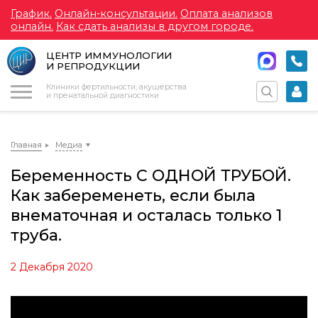
График.
Онлайн-консультации.
Оплата анализов
онлайн.
Как сдать анализы в другом городе.
ЦЕНТР ИММУНОЛОГИИ
И РЕПРОДУКЦИИ
Меню
Клиники фертильности, акушерства
и пренатальной диагностики
Главная
Медиа
Беременность С ОДНОЙ ТРУБОЙ.
Как забеременеть, если была
внематочная и осталась только 1
труба.
2 Декабря 2020