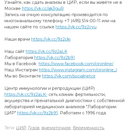
Узнайте, как сдать анализы в ЦИР, если вы живёте не в
Москве
https://vk.cc/ak3guR
Запись на очную консультацию производится по
многоканальному телефону +7 (495) 514-00-11 или на
нашем сайте по ссылке
https://vk.cc/9z2cyu
Наши врачи
https://vk.cc/9z2cki
Наш сайт
https://vk.cc/9z2aLK
Лаборатория
https://vk.cc/9z2b91
Мы в Facebook
https://www.facebook.com/cironline/
Наш Инстаграм
https://www.instagram.com/cironline_l
.
Мы во Вконтакте
https://vk.com/socialnetcir
Центр иммунологии и репродукции (ЦИР)
https://vk.cc/9z2aLK-
cеть клиник фертильности,
акушерства и пренатальной диагностики с собственной
лабораторией медицинских анализов "Лаборатории
ЦИР"
https://vk.cc/9z2b91
. Работаем с 1996 года.
Теги:
ЦИР
,
Гузов
,
внематочная
,
беременность
,