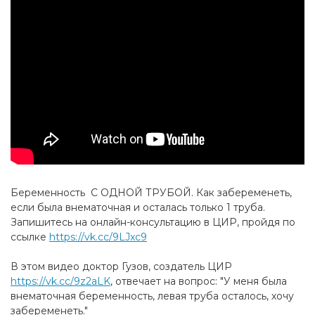
Беременность С ОДНОЙ ТРУБОЙ. Как забеременеть,
если была внематочная и осталась только 1 труба.
Запишитесь на онлайн-консультацию в ЦИР, пройдя по
ссылке
https://vk.cc/9LJxc9
В этом видео доктор Гузов, создатель ЦИР
https://vk.cc/9z2aLK
, отвечает на вопрос: "У меня была
внематочная беременность, левая труба осталось, хочу
забеременеть."