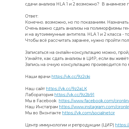
сдачи анализа HLA 1 и 2 возможно? В анамнезе п
Ответ:
Конечно. возможно, но по показаниям. Назначат
Очень важно сдать анализы на полиморфизмы ген
и на аутоиммунные антитела. HLA 1 и 2 класса - 
Чтобы всё рассчитать заранее, нужно пройти по
Записаться на онлайн-консультацию можно, про
Узнайте, как сдать анализы в ЦИР, если вы живё
Запись на очную консультацию производится по м
Наши врачи
https://vk.cc/9z2cki
Наш сайт
https://vk.cc/9z2aLK
Лаборатория
https://vk.cc/9z2b91
Мы в Facebook
https://www.facebook.com/cironlin
Наш Инстаграм
https://www.instagram.com/cironli
Мы во Вконтакте
https://vk.com/socialnetcir
Центр иммунологии и репродукции (ЦИР)
https: