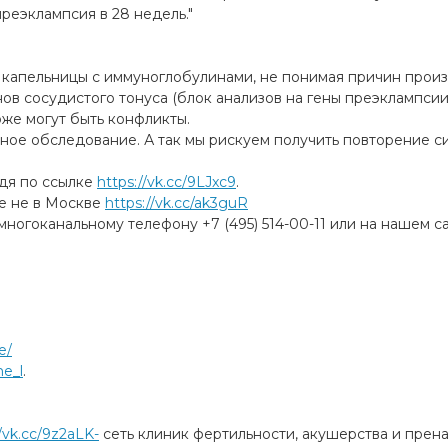
реэклампсия в 28 недель."
ь капельницы с иммуноглобулинами, не понимая причин прои
ов сосудистого тонуса (блок анализов на гены преэклампсии
тоже могут быть конфликты.
лное обследование. А так мы рискуем получить повторение с
йдя по ссылке
https://vk.cc/9LJxc9
.
те не в Москве
https://vk.cc/ak3guR
ногоканальному телефону +7 (495) 514-00-11 или на нашем с
e/
ne_l
.
//vk.cc/9z2aLK-
cеть клиник фертильности, акушерства и прен