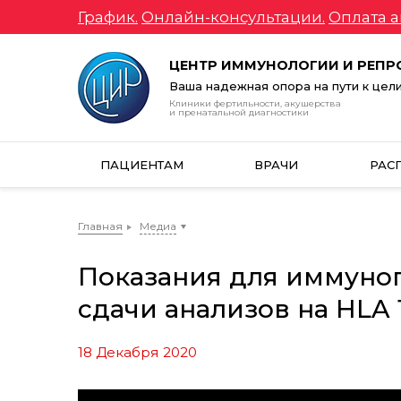
График.
Онлайн-консультации.
Оплата а
ЦЕНТР ИММУНОЛОГИИ И РЕП
Ваша надежная опора на пути к цел
Клиники фертильности, акушерства
и пренатальной диагностики
ПАЦИЕНТАМ
ВРАЧИ
РАС
Главная
Медиа
Показания для иммуно
сдачи анализов на HLA 1
18 Декабря 2020