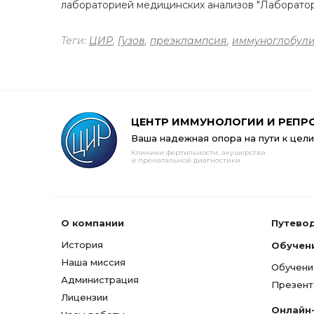
лабораторией медицинских анализов "Лаборат
Теги:
ЦИР
,
Гузов
,
преэклампсия
,
иммуноглобул
ЦЕНТР ИММУНОЛОГИИ И РЕПР
Ваша надежная опора на пути к цели
Клиники фертильности, акушерства
и пренатальной диагностики
О компании
Путево
История
Обучен
Наша миссия
Обучени
Администрация
Презент
Лицензии
Онлайн