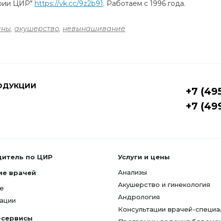
ории ЦИР"
https://vk.cc/9z2b91
. Работаем с 1996 года.
ины
,
акушерство
,
невынашивание
ОДУКЦИИ
+7 (49
+7 (49
дитель по ЦИР
Услуги и цены
Анализы
ие врачей
Акушерство и гинекология
е
Андрология
ации
Консультации врачей-специа
-сервисы