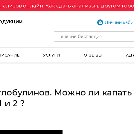
нализов онлайн.
Как сдать анализы в другом горо
РОДУКЦИИ
Личный каби
и
ПИСАНИЕ
УСЛУГИ
ОТЗЫВЫ
АД
глобулинов. Можно ли капать
 и 2 ?