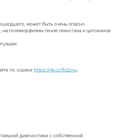
зошедшего, может быть очень опасно.
, на полиморфизмы генов гемостаза и цитокинов
итуации.
айте по ссылке
https://vk.cc/9z2cyu
атальной диагностики с собственной