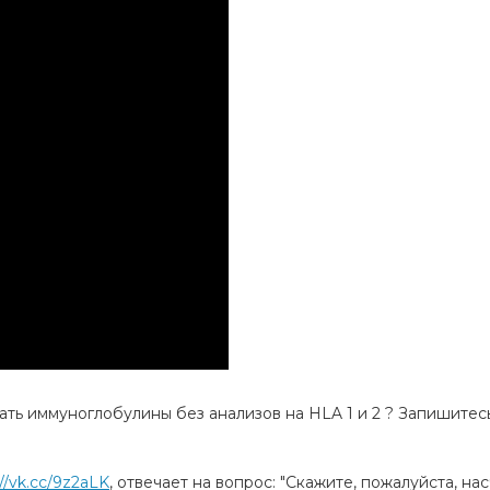
ть иммуноглобулины без анализов на HLA 1 и 2 ? Запишитес
://vk.cc/9z2aLK
, отвечает на вопрос: "Скажите, пожалуйста, н