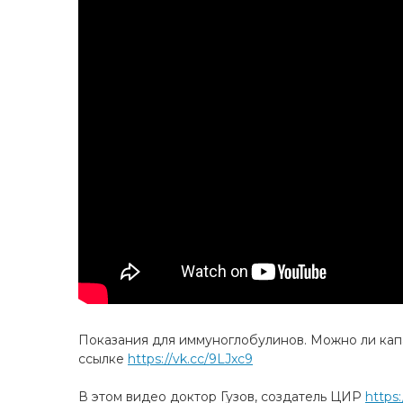
Показания для иммуноглобулинов. Можно ли капа
ссылке
https://vk.cc/9LJxc9
В этом видео доктор Гузов, создатель ЦИР
https