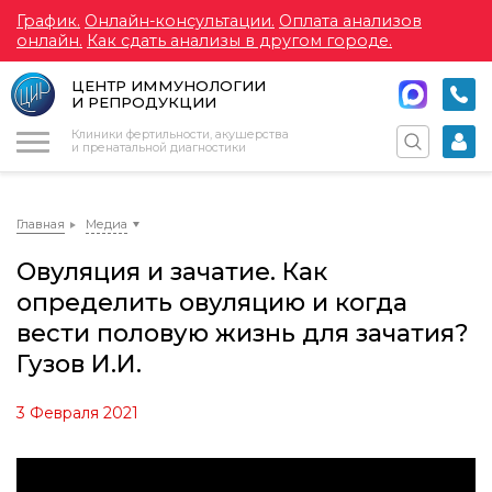
График.
Онлайн-консультации.
Оплата анализов
онлайн.
Как сдать анализы в другом городе.
ЦЕНТР ИММУНОЛОГИИ
И РЕПРОДУКЦИИ
Меню
Клиники фертильности, акушерства
и пренатальной диагностики
Главная
Медиа
Овуляция и зачатие. Как
определить овуляцию и когда
вести половую жизнь для зачатия?
Гузов И.И.
3 Февраля 2021