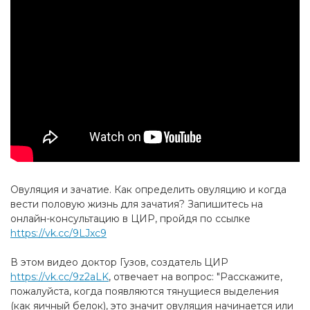
Овуляция и зачатие. Как определить овуляцию и когда
вести половую жизнь для зачатия? Запишитесь на
онлайн-консультацию в ЦИР, пройдя по ссылке
https://vk.cc/9LJxc9
В этом видео доктор Гузов, создатель ЦИР
https://vk.cc/9z2aLK
​, отвечает на вопрос: "Расскажите,
пожалуйста, когда появляются тянущиеся выделения
(как яичный белок), это значит овуляция начинается или