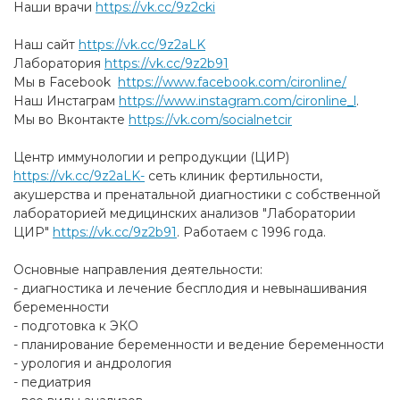
Наши врачи
https://vk.cc/9z2cki
Наш сайт
https://vk.cc/9z2aLK
Лаборатория
https://vk.cc/9z2b91
Мы в Facebook
https://www.facebook.com/cironline/
Наш Инстаграм
https://www.instagram.com/cironline_l
.​
Мы во Вконтакте
https://vk.com/socialnetcir
Центр иммунологии и репродукции (ЦИР)
https://vk.cc/9z2aLK-
​ cеть клиник фертильности,
акушерства и пренатальной диагностики с собственной
лабораторией медицинских анализов "Лаборатории
ЦИР"
https://vk.cc/9z2b91
​. Работаем с 1996 года.
Основные направления деятельности:
- диагностика и лечение бесплодия и невынашивания
беременности
- подготовка к ЭКО
- планирование беременности и ведение беременности
- урология и андрология
- педиатрия