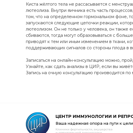
Киста жёлтого тела не рассасывается с менструац
лютеолиза. Внутри яичника есть часть процессов
том, что на определенном гормональном фоне, т
запускаются следующие цепочки реакции, которы
лютеолизом. Он не только у человека, он также 
сбиваются, тогда могут образовываться с больш
приводят к тем или иным изменением в ткани, ко
поддерживающих сигналов со стороны плода в вид
Записаться на онлайн-консультацию можно, про
Узнайте, как сдать анализы в ЦИР, если вы живё
Запись на очную консультацию производится по м
ЦЕНТР ИММУНОЛОГИИ И РЕПР
Ваша надежная опора на пути к цели
Клиники фертильности, акушерства
и пренатальной диагностики