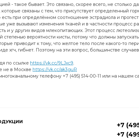
ией - такое бывает. Это связано, скорее всего, не столько 
, которые связаны с тем, что присутствует определенный гор
о есть при определённом соотношение эстрадиола и прогес
е уже вызывают изменения тканей и в частности процесс ра
есть и у других видов млекопитающих. Этот процесс лютеолиз
ей степенью вероятности кисты, потому что должны запуска
торые приводит к тому, что желтое тело после какого-то пер
е хгч, гибнет. Поэтому на эти вопрос, большинстве случаев
йдя по ссылке
https://vk.cc/9LJxc9
​.
те не в Москве
https://vk.cc/ak3guR
ногоканальному телефону +7 (495) 514-00-11 или на нашем с
ОДУКЦИИ
+7 (49
+7 (49