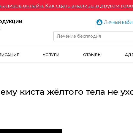
нализов онлайн.
Как сдать анализы в другом горо
РОДУКЦИИ
Личный каби
и
ПИСАНИЕ
УСЛУГИ
ОТЗЫВЫ
АД
чему киста жёлтого тела не у