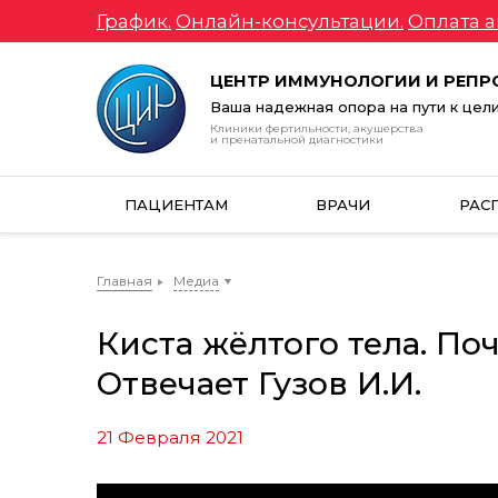
График.
Онлайн-консультации.
Оплата а
ЦЕНТР ИММУНОЛОГИИ И РЕП
Ваша надежная опора на пути к цел
Клиники фертильности, акушерства
и пренатальной диагностики
ПАЦИЕНТАМ
ВРАЧИ
РАС
Главная
Медиа
Киста жёлтого тела. По
Отвечает Гузов И.И.
21 Февраля 2021