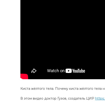
Киста жёлтого тела. Почему киста жёлтого тела
В этом видео доктор Гузов, создатель ЦИР
https