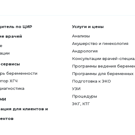
дитель по ЦИР
Услуги и цены
Анализы
ие врачей
Акушерство и гинекология
е
Андрология
ации
Консультации врачей-специа
-сервисы
Программы ведения береме
рь беременности
Программы для беременных
ятор ХГЧ
Подготовка к ЭКО
диагностика
УЗИ
Процедуры
СМИ
ЭКГ, КТГ
ация для клиентов и
гентов