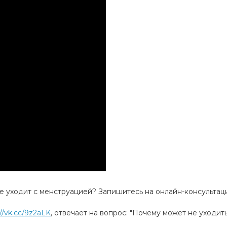
 не уходит с менструацией? Запишитесь на онлайн-консульта
://vk.cc/9z2aLK
​, отвечает на вопрос: "Почему может не уходит