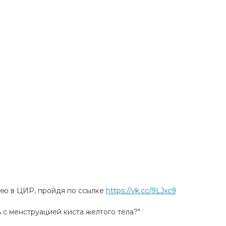
цию в ЦИР, пройдя по ссылке
https://vk.cc/9LJxc9
ь с менструацией киста желтого тела?"