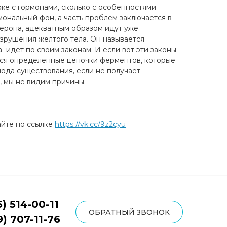
даже с гормонами, сколько с особенностями
мональный фон, а часть проблем заключается в
терона, адекватным образом идут уже
зрушения желтого тела. Он называется
а идет по своим законам. И если вот эти законы
ться определенные цепочки ферментов, которые
иода существования, если не получает
, мы не видим причины.
айте по ссылке
https://vk.cc/9z2cyu
5) 514-00-11
ОБРАТНЫЙ ЗВОНОК
9) 707-11-76