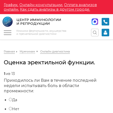
График.
Онлайн-консультации.
Оплата анализов
онлайн.
Как сдать анализы в другом городе.
ЦЕНТР ИММУНОЛОГИИ
И РЕПРОДУКЦИИ
Меню
Клиники фертильности, акушерства
и пренатальной диагностики
Главная
Мужчинам
Онлайн диагностика
Оценка эректильной функции.
1
из 13
Приходилось ли Вам в течение последней
недели испытывать боль в области
промежности:
Да
Нет