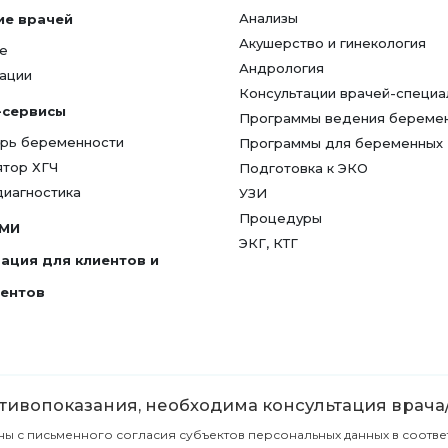
Анализы
ие врачей
Акушерство и гинекология
е
Андрология
ации
Консультации врачей-специа
-сервисы
Программы ведения береме
рь беременности
Программы для беременных
ятор ХГЧ
Подготовка к ЭКО
диагностика
УЗИ
Процедуры
СМИ
ЭКГ, КТГ
ация для клиентов и
гентов
ивопоказания, необходима консультация врача
с письменного согласия субъектов персональных данных в соответст