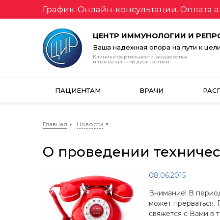
График.
Онлайн-консультации.
Оплата а
ЦЕНТР ИММУНОЛОГИИ И РЕП
Ваша надежная опора на пути к цел
Клиники фертильности, акушерства
и пренатальной диагностики
ПАЦИЕНТАМ
ВРАЧИ
РАС
Главная
Новости
О проведении техничес
08.06.2015
Внимание! В период
может прерваться. 
свяжется с Вами в т