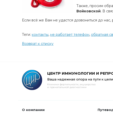
Также, просим обра
Войковской
. В св
Если всё же Вам не удастся дозвониться до нас
Теги:
контакты
,
не работает телефон
,
обратная св
Возврат к списку
ЦЕНТР ИММУНОЛОГИИ И РЕПР
Ваша надежная опора на пути к цели
Клиники фертильности, акушерства
и пренатальной диагностики
О компании
Путево