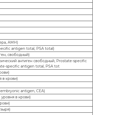
ера, AMH)
ic antigen total, PSA total)
ген, свободный)
ческий антиген свободный, Prostate-specific
-specific antigen total, PSA tot
рови)
 в крови)
embryonic antigen, CEA)
уровня в крови)
рови)
узыря)