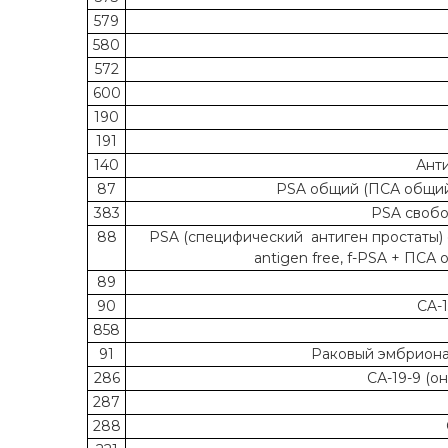
579
580
572
600
190
191
140
Ант
87
PSA общий (ПСА общий, 
383
PSA свобо
88
PSA (специфический антиген простаты) 
antigen free, f-PSA + ПСА
89
90
CA-
858
91
Раковый эмбрионал
286
СА-19-9 (о
287
288