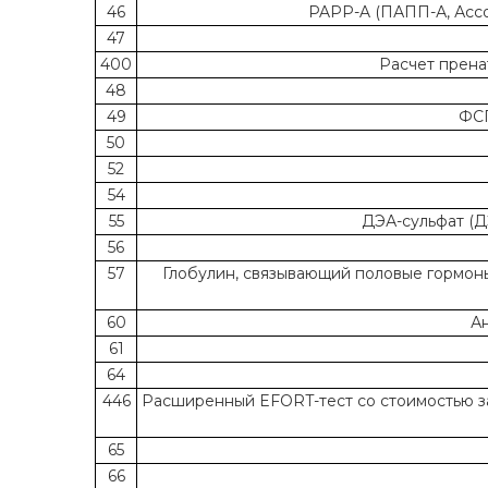
46
PAPP-A (ПАПП-А, Ассо
47
400
Расчет прена
48
49
ФСГ
50
52
54
55
ДЭА-сульфат (Д
56
57
Глобулин, связывающий половые гормоны 
60
Ан
61
64
446
Расширенный EFORT-тест со стоимостью заб
65
66