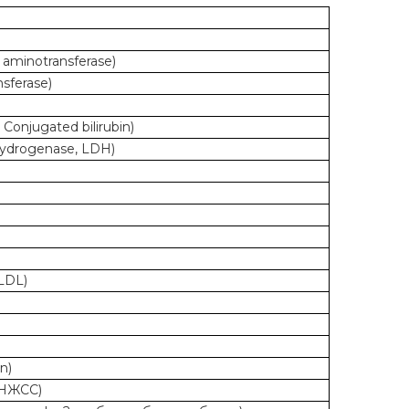
aminotransferase)
sferase)
onjugated bilirubin)
ydrogenase, LDH)
LDL)
n)
(НЖСС)