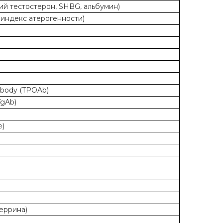
й тестостерон, SHBG, альбумин)
индекс атерогенности)
ibody (TPOAb)
TgAb)
e)
еррина)