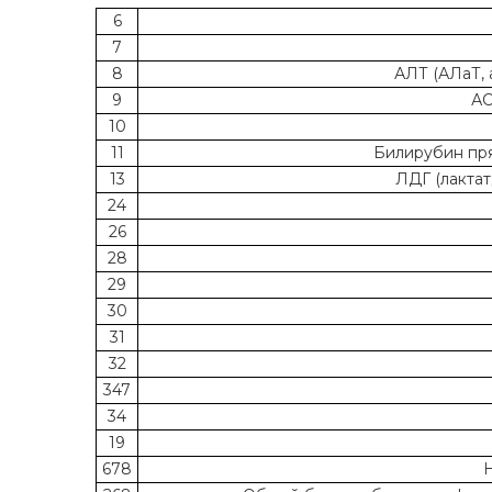
6
7
8
АЛТ (АЛаТ, 
9
АС
10
11
Билирубин прям
13
ЛДГ (лактат
24
26
28
29
30
31
32
347
34
19
678