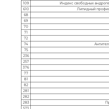
109
Индекс свободных андроген
610
Липидный профиль
68
69
70
71
72
74
Антител
75
236
257
376
77
81
82
281
282
283
Пр
573