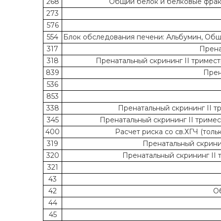
268
Общий белок и белковые фракци
273
576
554
Блок обследования печени: Альбумин, Общ
317
Прена
318
Пренатальный скрининг II триместра
839
Прен
536
853
338
Пренатальный скрининг II три
345
Пренатальный скрининг II триместр
400
Расчет риска со св.ХГЧ (тол
319
Пренатальный скрининг
320
Пренатальный скрининг II т
321
43
42
Об
44
45