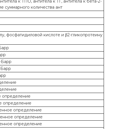
титела к ТПО, антитела к ТГ, антитела к бета-2-
ие суммарного количества ант
у, фосфатидиловой кислоте и β2-гликопротеину
Барр
арр
-Барр
-Барр
арр
еделение
еделение
ое определение
ное определение
ственное определение
ственное определение
твенное определение