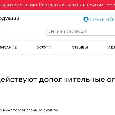
нализов онлайн.
Как сдать анализы в другом горо
РОДУКЦИИ
Личный каби
и
ПИСАНИЕ
УСЛУГИ
ОТЗЫВЫ
АД
 г. действуют дополнительные
лько нижеперечисленные анализы: