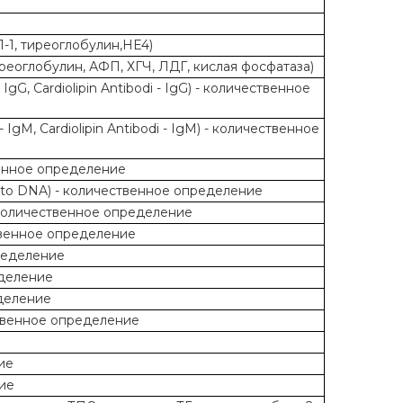
1-1, тиреоглобулин,HE4)
тиреоглобулин, АФП, ХГЧ, ЛДГ, кислая фосфатаза)
gG, Cardiolipin Antibodi - IgG) - количественное
IgM, Cardiolipin Antibodi - IgM) - количественное
енное определение
 to DNA) - количественное определение
- количественное определение
ственное определение
пределение
еделение
еделение
ственное определение
ие
ие