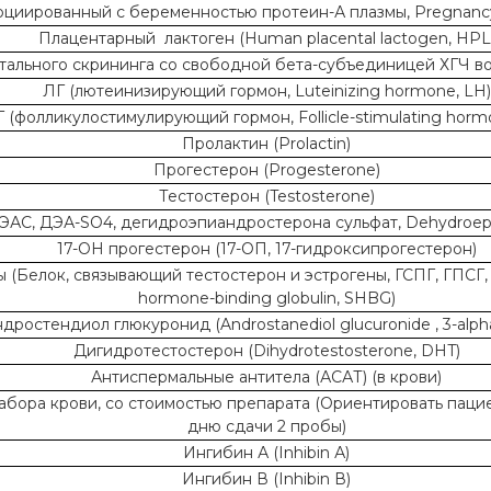
циированный с беременностью протеин-А плазмы, Pregnancy-
Плацентарный лактоген (Human placental lactogen, HPL
тального скрининга со свободной бета-субъединицей ХГЧ в
ЛГ (лютеинизирующий гормон, Luteinizing hormone, LH)
 (фолликулостимулирующий гормон, Follicle-stimulating horm
Пролактин (Prolactin)
Прогестерон (Progesterone)
Тестостерон (Testosterone)
ЭАС, ДЭА-SO4, дегидроэпиандростерона сульфат, Dehydroepia
17-ОН прогестерон (17-ОП, 17-гидроксипрогестерон)
(Белок, связывающий тестостерон и эстрогены, ГСПГ, ГПСГ, 
hormone-binding globulin, SHBG)
дростендиол глюкуронид (Androstanediol glucuronide , 3-alpha
Дигидротестостерон (Dihydrotestosterone, DHT)
Антиспермальные антитела (АСАТ) (в крови)
ора крови, со стоимостью препарата (Ориентировать пациент
дню сдачи 2 пробы)
Ингибин А (Inhibin А)
Ингибин В (Inhibin В)