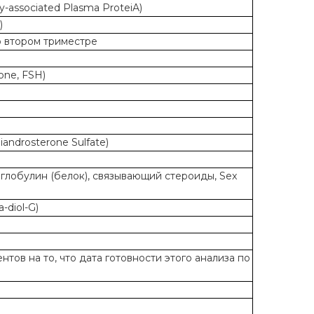
associated Plasma ProteiA)
)
о втором триместре
one, FSH)
ndrosterone Sulfate)
глобулин (белок), связывающий стероиды, Sex
-diol-G)
ов на то, что дата готовности этого анализа по