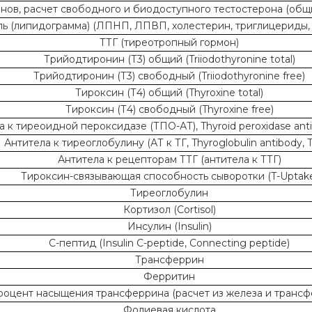
ов, расчет свободного и биодоступного тестостерона (общи
 (липидограмма) (ЛПНП, ЛПВП, холестерин, триглицериды, 
ТТГ (тиреотропный гормон)
Трийодтиронин (Т3) общий (Triiodothyronine total)
Трийодтиронин (Т3) свободный (Triiodothyronine free)
Тироксин (Т4) общий (Thyroxine total)
Тироксин (Т4) свободный (Thyroxine free)
а к тиреоидной пероксидазе (ТПО-АТ), Thyroid peroxidase ant
Антитела к тиреоглобулину (АТ к ТГ, Thyroglobulin antibody, 
Антитела к рецепторам ТТГ (антитела к ТТГ)
Тироксин-связывающая способность сыворотки (T-Uptak
Тиреоглобулин
Кортизол (Cortisol)
Инсулин (Insulin)
С-пептид (Insulin C-peptide, Connecting peptide)
Трансферрин
Ферритин
оцент насыщения трансферрина (расчет из железа и трансф
Фолиевая кислота