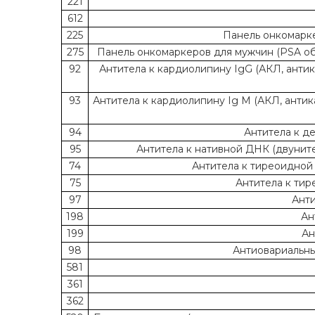
221
612
225
Панель онкомаркер
275
Панель онкомаркеров для мужчин (PSA общ.,
92
Антитела к кардиолипину IgG (АКЛ, антикард
93
Антитела к кардиолипину Ig M (АКЛ, антикард
94
Антитела к д
95
Антитела к нативной ДНК (двунит
74
Антитела к тиреоидной 
75
Антитела к тир
97
Анти
198
Ан
199
Ан
98
Антиовариальны
581
361
362