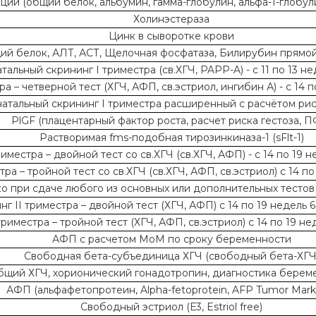
и (общий белок, альбумин, гамма-глобулин, альфа-1-глобули
Холинэстераза
Цинк в сыворотке крови
ий белок, АЛТ, АСТ, Щелочная фосфатаза, Билирубин прямо
тальный скрининг I триместра (св.ХГЧ, PAPP-A) - с 11 по 13 н
 – четверной тест (ХГЧ, АФП, св.эстриол, ингибин А) - с 14 п
атальный скрининг I триместра расширенный с расчётом рис
PlGF (плацентарный фактор роста, расчет риска гестоза, П
Растворимая fms-подобная тирозинкиназа-1 (sFlt-1)
местра – двойной тест со св.ХГЧ (св.ХГЧ, АФП) - с 14 по 19 н
а – тройной тест со св.ХГЧ (св.ХГЧ, АФП, св.эстриол) с 14 по
ько при сдаче любого из основных или дополнительных тесто
 II триместра – двойной тест (ХГЧ, АФП) с 14 по 19 недель 6
риместра – тройной тест (ХГЧ, АФП, св.эстриол) с 14 по 19 нед
АФП с расчетом МоМ по сроку беременности
Свободная бета-субъединица ХГЧ (свободный бета-ХГЧ
щий ХГЧ, хорионический гонадотропин, диагностика берем
АФП (альфафетопротеин, Alpha-fetoprotein, AFP Tumor Mark
Свободный эстриол (Е3, Estriol free)