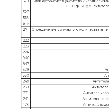
520
Блок аутоантител (антитела к кардиолипину
ГП-1 IgG и IgM, антител
527
518
519
271
Определение суммарного количества антит
222
223
224
846
847
329
Ан
330
Ан
249
Антитела
250
Антитела 
331
Антитела класс
241
Антитела класс
173
Антитела клас