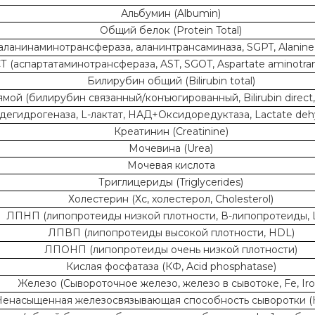
Альбумин (Albumin)
Общий белок (Protein Total)
аланинаминотрансфераза, аланинтрансаминаза, SGPT, Alanine 
Т (аспартатаминотрансфераза, AST, SGOT, Aspartate aminotran
Билирубин общий (Bilirubin total)
ой (билирубин связанный/конъюгированный, Bilirubin direct, С
дегидрогеназа, L-лактат, НАД+Оксидоредуктаза, Lactate deh
Креатинин (Creatinine)
Мочевина (Urea)
Мочевая кислота
Триглицериды (Triglycerides)
Холестерин (Хс, холестерол, Cholesterol)
ЛПНП (липопротеиды низкой плотности, В-липопротеиды, 
ЛПВП (липопротеиды высокой плотности, HDL)
ЛПОНП (липопротеиды очень низкой плотности)
Кислая фосфатаза (КФ, Acid phosphatase)
Железо (Сывороточное железо, железо в сывотоке, Fe, Iro
Ненасыщенная железосвязывающая способность сыворотки 