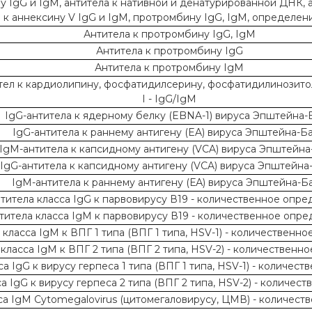
 IgG и IgM, антитела к нативной и денатурированной ДНК, ан
а к аннексину V IgG и IgM, протромбину IgG, IgM, определен
Антитела к протромбину IgG, IgM
Антитела к протромбину IgG
Антитела к протромбину IgM
ел к кардиолипину, фосфатидилсерину, фосфатидилинозитол
I - IgG/IgM
IgG-антитела к ядерному белку (EBNA-1) вируса Эпштейна-
IgG-антитела к раннему антигену (EA) вируса Эпштейна-Б
IgM-антитела к капсидному антигену (VCA) вируса Эпштейна
IgG-антитела к капсидному антигену (VCA) вируса Эпштейна
IgM-антитела к раннему антигену (ЕА) вируса Эпштейна-Б
титела класса IgG к парвовирусу В19 - количественное опр
титела класса IgM к парвовирусу В19 - количественное опр
 класса IgM к ВПГ 1 типа (ВПГ 1 типа, HSV-1) - количественн
класса IgM к ВПГ 2 типа (ВПГ 2 типа, HSV-2) - количествен
а IgG к вирусу герпеса 1 типа (ВПГ 1 типа, HSV-1) - количе
а IgG к вирусу герпеса 2 типа (ВПГ 2 типа, HSV-2) - количе
са IgМ Cytomegalovirus (цитомегаловирусу, ЦМВ) - количес