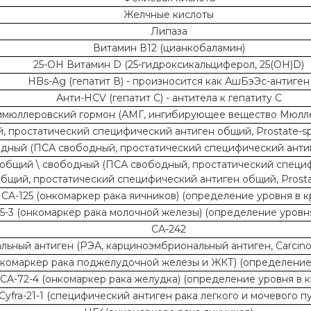
Желчные кислоты
Липаза
Витамин В12 (цианкобаламин)
25-ОН Витамин D (25-гидроксикальциферол, 25(OH)D)
HBs-Ag (гепатит В) - произносится как АшБэЭс-антиген
Анти-HCV (гепатит С) - антитела к гепатиту С
имюллеровский гормон (АМГ, ингибирующее вещество Мюлл
простатический специфический антиген общий, Prostate-specif
дный (ПСА свободный, простатический специфический анти
общий \ свободный (ПСА свободный, простатический специфи
 общий, простатический специфический антиген общий, Prostate
CA-125 (онкомаркер рака яичников) (определение уровня в к
15-3 (онкомаркер рака молочной железы) (определение уровня
СА-242
ьный антиген (РЭА, карциноэмбриональный антиген, Carcino
нкомаркер рака поджелудочной железы и ЖКТ) (определение 
CA-72-4 (онкомаркер рака желудка) (определение уровня в к
Cyfra-21-1 (специфический антиген рака легкого и мочевого п