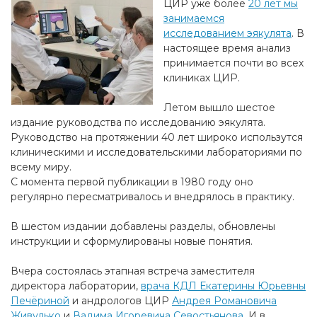
ЦИР уже более
20 лет мы
занимаемся
исследованием эякулята
. В
настоящее время анализ
принимается почти во всех
клиниках ЦИР.
Летом вышло шестое
издание руководства по исследованию эякулята.
Руководство на протяжении 40 лет широко использутся
клиническими и исследовательскими лабораториями по
всему миру.
С момента первой публикации в 1980 году оно
регулярно пересматривалось и внедрялось в практику.
В шестом издании добавлены разделы, обновлены
инструкции и сформулированы новые понятия.
Вчера состоялась этапная встреча заместителя
директора лаборатории,
врача КДЛ Екатерины Юрьевны
Печёриной
и андрологов ЦИР
Андрея Романовича
Живулько
и
Вадима Игоревича Севостьянова
. И в