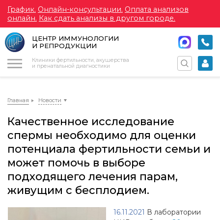
График.
Онлайн-консультации.
Оплата анализов
онлайн.
Как сдать анализы в другом городе.
ЦЕНТР ИММУНОЛОГИИ
И РЕПРОДУКЦИИ
Меню
Клиники фертильности, акушерства
и пренатальной диагностики
Главная
Новости
Качественное исследование
спермы необходимо для оценки
потенциала фертильности семьи и
может помочь в выборе
подходящего лечения парам,
живущим с бесплодием.
16.11.2021
В лаборатории