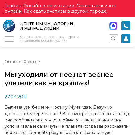
График.
Онлайн-консультации.
Оплата анализов
онлайн.
Как сдать анализы в другом городе.
ЦЕНТР ИММУНОЛОГИИ
И РЕПРОДУКЦИИ
Меню
Клиники фертильности, акушерства
и пренатальной диагностики
Главная
Отзывы
Мы уходили от нее,нет вернее
улетели как на крыльях!
27.04.2011
Были на узи беременности у Мучаидзе. Безумно
довольна. Супер-человек! Все смотрела ласково, а когда
она сообщила,что у нас двойня -я плакала,а она меня
успокаивала и сама чуть не плакала,когда мы рассказали
через что прошли! Сразу в кабинет позвали мужа.