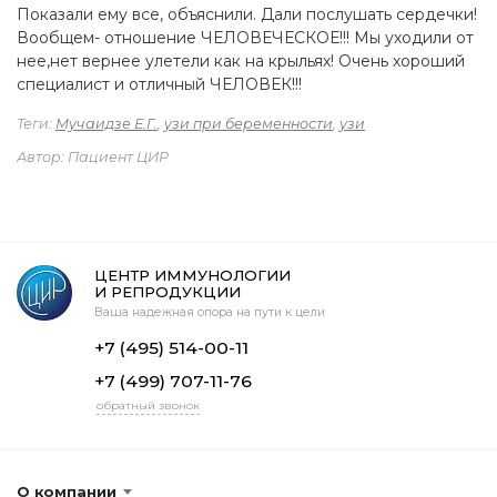
Показали ему все, объяснили. Дали послушать сердечки!
Вообщем- отношение ЧЕЛОВЕЧЕСКОЕ!!! Мы уходили от
нее,нет вернее улетели как на крыльях! Очень хороший
специалист и отличный ЧЕЛОВЕК!!!
Теги:
Мучаидзе Е.Г.
,
узи при беременности
,
узи
Автор: Пациент ЦИР
ЦЕНТР ИММУНОЛОГИИ
И РЕПРОДУКЦИИ
Ваша надежная опора на пути к цели
+7 (495) 514-00-11
+7 (499) 707-11-76
обратный звонок
О компании