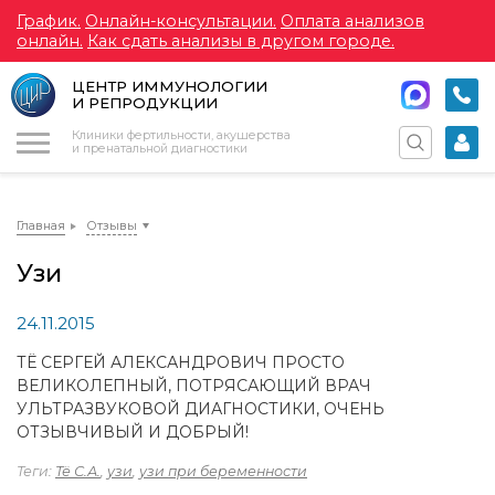
График.
Онлайн-консультации.
Оплата анализов
онлайн.
Как сдать анализы в другом городе.
ЦЕНТР ИММУНОЛОГИИ
И РЕПРОДУКЦИИ
Меню
Клиники фертильности, акушерства
и пренатальной диагностики
Главная
Отзывы
Узи
24.11.2015
ТЁ СЕРГЕЙ АЛЕКСАНДРОВИЧ ПРОСТО
ВЕЛИКОЛЕПНЫЙ, ПОТРЯCАЮЩИЙ ВРАЧ
УЛЬТРАЗВУКОВОЙ ДИАГНОСТИКИ, ОЧЕНЬ
ОТЗЫВЧИВЫЙ И ДОБРЫЙ!
Теги:
Тё С.А.
,
узи
,
узи при беременности