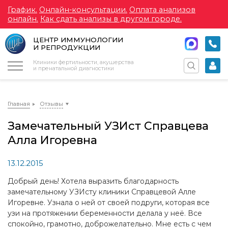
График.
Онлайн-консультации.
Оплата анализов
онлайн.
Как сдать анализы в другом городе.
ЦЕНТР ИММУНОЛОГИИ
И РЕПРОДУКЦИИ
Меню
Клиники фертильности, акушерства
и пренатальной диагностики
Главная
Отзывы
Замечательный УЗИст Справцева
Алла Игоревна
13.12.2015
Добрый день! Хотела выразить благодарность
замечательному УЗИсту клиники Справцевой Алле
Игоревне. Узнала о ней от своей подруги, которая все
узи на протяжении беременности делала у неё. Все
спокойно, грамотно, доброжелательно. Мне есть с чем