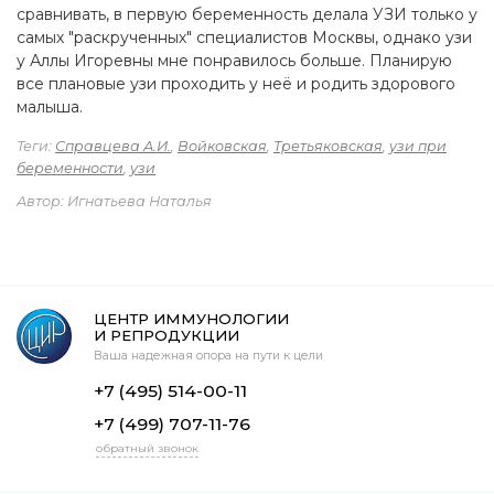
сравнивать, в первую беременность делала УЗИ только у
самых "раскрученных" специалистов Москвы, однако узи
у Аллы Игоревны мне понравилось больше. Планирую
все плановые узи проходить у неё и родить здорового
малыша.
Теги:
Справцева А.И.
,
Войковская
,
Третьяковская
,
узи при
беременности
,
узи
Автор: Игнатьева Наталья
ЦЕНТР ИММУНОЛОГИИ
И РЕПРОДУКЦИИ
Ваша надежная опора на пути к цели
+7 (495) 514-00-11
+7 (499) 707-11-76
обратный звонок