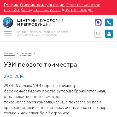
График.
Онлайн-консультации.
Оплата анализов
онлайн.
Как сдать анализы в другом городе.
ЦЕНТР ИММУНОЛОГИИ
И РЕПРОДУКЦИИ
Меню
Клиники фертильности, акушерства
и пренатальной диагностики
Главная
Отзывы
УЗИ первого триместра
29.01.2016
29.01.16 делала УЗИ первого триместр
беременности,врач просто супер,доброжелательная,
отзывчивая,все долго смотрела,
показывала,рассказывала,малыша показала во всей
красе,определила пол,осталась очень довольна,теперь
только к ней,спасибо ей огромное)