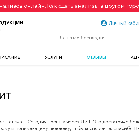
нализов онлайн.
Как сдать анализы в другом горо
РОДУКЦИИ
Личный каби
и
ПИСАНИЕ
УСЛУГИ
ОТЗЫВЫ
АД
ЛИТ
е Патимат . Сегодня прошла через ЛИТ. Это достаточно боле
брому и понимающему человеку, я была спокойна. Спасибо В