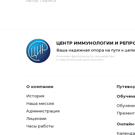
Автор: Лариса
ЦЕНТР ИММУНОЛОГИИ И РЕПР
Ваша надежная опора на пути к цели
Клиники фертильности, акушерства
и пренатальной диагностики
О компании
Путево
История
Обучен
Наша миссия
Обучени
Администрация
Презент
Лицензии
Онлайн
Часы работы
Календа