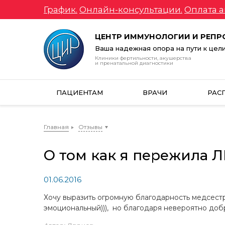
График.
Онлайн-консультации.
Оплата а
ЦЕНТР ИММУНОЛОГИИ И РЕП
Ваша надежная опора на пути к цел
Клиники фертильности, акушерства
и пренатальной диагностики
ПАЦИЕНТАМ
ВРАЧИ
РАС
Главная
Отзывы
О том как я пережила 
01.06.2016
Хочу выразить огромную благодарность медсестр
эмоциональный))), но благодаря невероятно до