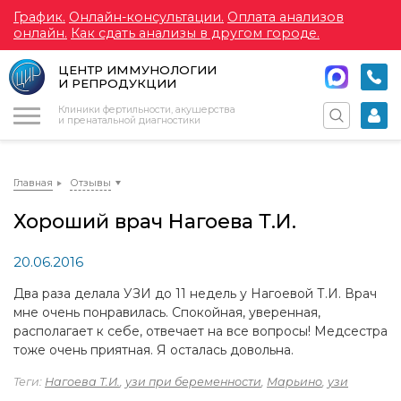
График.
Онлайн-консультации.
Оплата анализов
онлайн.
Как сдать анализы в другом городе.
ЦЕНТР ИММУНОЛОГИИ
И РЕПРОДУКЦИИ
Меню
Клиники фертильности, акушерства
и пренатальной диагностики
Главная
Отзывы
Хороший врач Нагоева Т.И.
20.06.2016
Два раза делала УЗИ до 11 недель у Нагоевой Т.И. Врач
мне очень понравилась. Спокойная, уверенная,
располагает к себе, отвечает на все вопросы! Медсестра
тоже очень приятная. Я осталась довольна.
Теги:
Нагоева Т.И.
,
узи при беременности
,
Марьино
,
узи