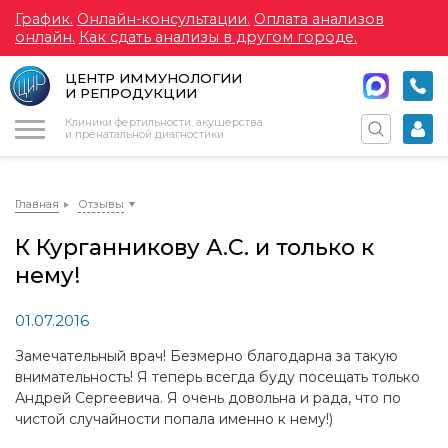
График.
Онлайн-консультации.
Оплата анализов
онлайн.
Как сдать анализы в другом городе.
ЦЕНТР ИММУНОЛОГИИ
И РЕПРОДУКЦИИ
Меню
Клиники фертильности, акушерства
и пренатальной диагностики
Главная
Отзывы
К Курганникову А.С. и только к
нему!
01.07.2016
Замечательный врач! Безмерно благодарна за такую
внимательность! Я теперь всегда буду посещать только
Андрей Сергеевича. Я очень довольна и рада, что по
чистой случайности попала именно к нему!)