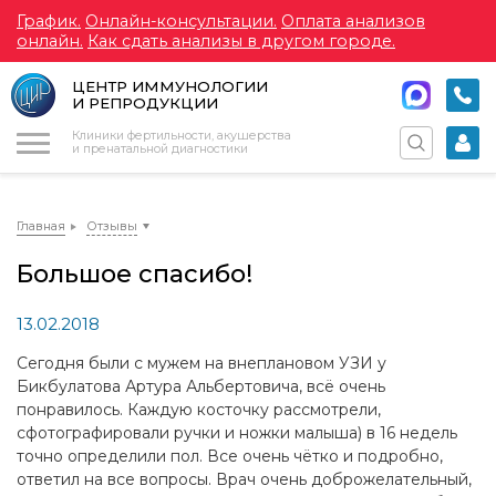
График.
Онлайн-консультации.
Оплата анализов
онлайн.
Как сдать анализы в другом городе.
ЦЕНТР ИММУНОЛОГИИ
И РЕПРОДУКЦИИ
Меню
Клиники фертильности, акушерства
и пренатальной диагностики
Главная
Отзывы
Большое спасибо!
13.02.2018
Сегодня были с мужем на внеплановом УЗИ у
Бикбулатова Артура Альбертовича, всё очень
понравилось. Каждую косточку рассмотрели,
сфотографировали ручки и ножки малыша) в 16 недель
точно определили пол. Все очень чётко и подробно,
ответил на все вопросы. Врач очень доброжелательный,