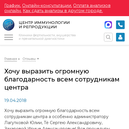
График.
Онлайн-консультации.
Оплата анализов
онлайн.
Как сдать анализы в другом городе.
ЦЕНТР ИММУНОЛОГИИ
И РЕПРОДУКЦИИ
Меню
Клиники фертильности, акушерства
и пренатальной диагностики
Главная
Отзывы
Хочу выразить огромную
благодарность всем сотрудникам
центра
19.04.2018
Хочу выразить огромную благодарность всем
сотрудникам центра а особенно администратору
Лагутковой Юлии, Тё Сергею Александровичу,
Захаровой Ирине Александровне! Все процедуры