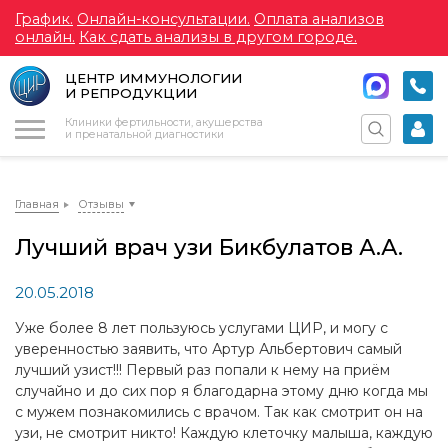
График.
Онлайн-консультации.
Оплата анализов
онлайн.
Как сдать анализы в другом городе.
ЦЕНТР ИММУНОЛОГИИ
И РЕПРОДУКЦИИ
Меню
Клиники фертильности, акушерства
и пренатальной диагностики
Главная
Отзывы
Лучший врач узи Бикбулатов А.А.
20.05.2018
Уже более 8 лет пользуюсь услугами ЦИР, и могу с
уверенностью заявить, что Артур Альбертович самый
лучший узист!!! Первый раз попали к нему на приём
случайно и до сих пор я благодарна этому дню когда мы
с мужем познакомились с врачом. Так как смотрит он на
узи, не смотрит никто! Каждую клеточку малыша, каждую