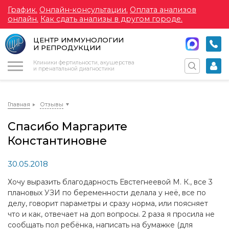
График.
Онлайн-консультации.
Оплата анализов
онлайн.
Как сдать анализы в другом городе.
ЦЕНТР ИММУНОЛОГИИ
И РЕПРОДУКЦИИ
Меню
Клиники фертильности, акушерства
и пренатальной диагностики
Главная
Отзывы
Спасибо Маргарите
Константиновне
30.05.2018
Хочу выразить благодарность Евстегнеевой М. К., все 3
плановых УЗИ по беременности делала у неё, все по
делу, говорит параметры и сразу норма, или поясняет
что и как, отвечает на доп вопросы. 2 раза я просила не
сообщать пол ребёнка, написать на бумажке (для