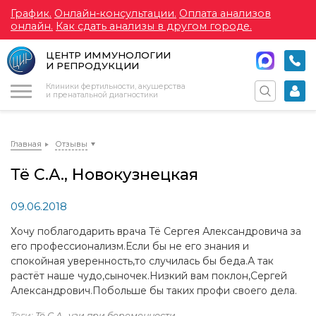
График.
Онлайн-консультации.
Оплата анализов
онлайн.
Как сдать анализы в другом городе.
ЦЕНТР ИММУНОЛОГИИ
И РЕПРОДУКЦИИ
Меню
Клиники фертильности, акушерства
и пренатальной диагностики
Главная
Отзывы
Тё С.А., Новокузнецкая
09.06.2018
Хочу поблагодарить врача Тё Сергея Александровича за
его профессионализм.Если бы не его знания и
спокойная уверенность,то случилась бы беда.А так
растёт наше чудо,сыночек.Низкий вам поклон,Сергей
Александрович.Побольше бы таких профи своего дела.
Теги:
Тё С.А.
,
узи при беременности