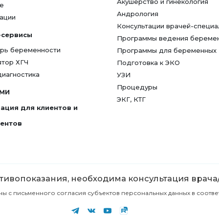
Акушерство и гинекология
е
Андрология
ации
Консультации врачей-специа
-сервисы
Программы ведения береме
рь беременности
Программы для беременных
ятор ХГЧ
Подготовка к ЭКО
диагностика
УЗИ
Процедуры
СМИ
ЭКГ, КТГ
ация для клиентов и
гентов
ивопоказания, необходима консультация врача
с письменного согласия субъектов персональных данных в соответст