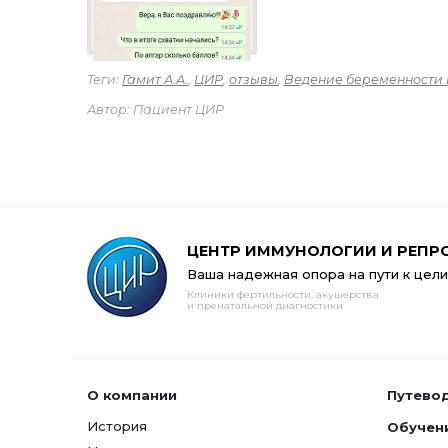
Теги:
Гамит А.А.
,
ЦИР
,
отзывы
,
Ведение беременности 
Автор: Пациент ЦИР
ЦЕНТР ИММУНОЛОГИИ И РЕПР
Ваша надежная опора на пути к цели
Клиники фертильности, акушерства
и пренатальной диагностики
О компании
Путево
История
Обучен