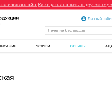
нализов онлайн.
Как сдать анализы в другом горо
РОДУКЦИИ
Личный каби
и
ПИСАНИЕ
УСЛУГИ
ОТЗЫВЫ
АД
ская