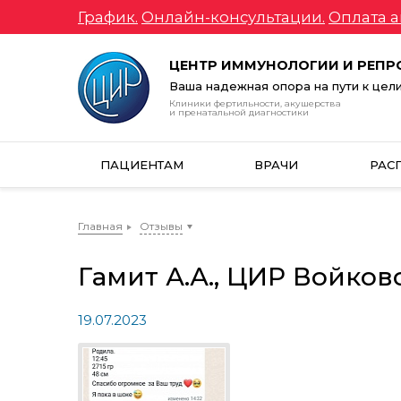
График.
Онлайн-консультации.
Оплата а
ЦЕНТР ИММУНОЛОГИИ И РЕП
Ваша надежная опора на пути к цел
Клиники фертильности, акушерства
и пренатальной диагностики
ПАЦИЕНТАМ
ВРАЧИ
РАС
Главная
Отзывы
Гамит А.А., ЦИР Войков
19.07.2023