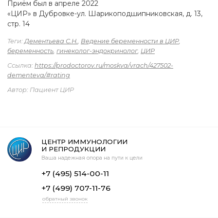
Приём был в апреле 2022
«ЦИР» в Дубровке-ул. Шарикоподшипниковская, д. 13,
стр. 14
Теги:
Дементьева С.Н.
,
Ведение беременности в ЦИР
,
беременность
,
гинеколог-эндокринолог
,
ЦИР
Ссылка:
https://prodoctorov.ru/moskva/vrach/427502-
dementeva/#rating
Автор: Пациент ЦИР
ЦЕНТР ИММУНОЛОГИИ
И РЕПРОДУКЦИИ
Ваша надежная опора на пути к цели
+7 (495) 514-00-11
+7 (499) 707-11-76
обратный звонок