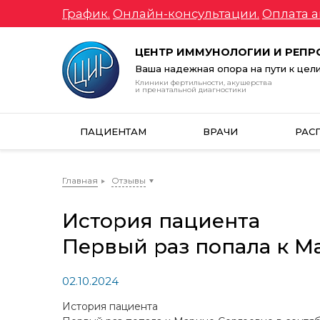
График.
Онлайн-консультации.
Оплата а
ЦЕНТР ИММУНОЛОГИИ И РЕП
Ваша надежная опора на пути к цел
Клиники фертильности, акушерства
и пренатальной диагностики
ПАЦИЕНТАМ
ВРАЧИ
РАС
Главная
Отзывы
История пациента
Первый раз попала к М
02.10.2024
История пациента