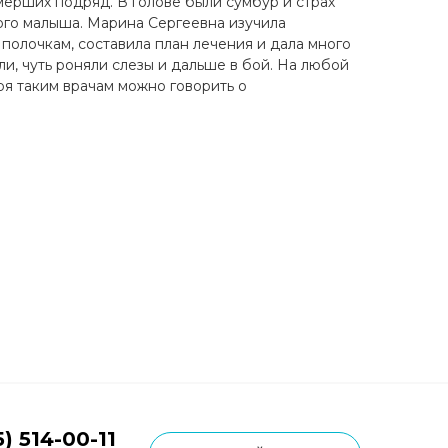
ерших подряд. В голове были сумбур и страх
вого малыша. Марина Сергеевна изучила
 полочкам, составила план лечения и дала много
и, чуть роняли слезы и дальше в бой. На любой
ря таким врачам можно говорить о
5) 514-00-11