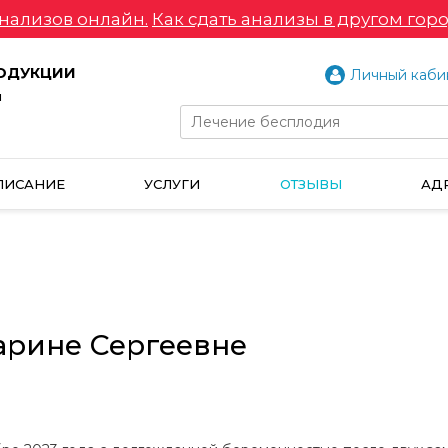
нализов онлайн.
Как сдать анализы в другом горо
РОДУКЦИИ
Личный каби
и
ПИСАНИЕ
УСЛУГИ
ОТЗЫВЫ
АД
арине Сергеевне