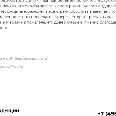
ре 2023 года с долгожданной беременностью после двух зам
 поняла, что с таким врачом я смогу родить живого и здоро
необходимые, разложила все страхи, обоснованные и нет, по
аленькие этапы, переваливая через которые громко выдыхал
 я ни разу не пожалела, что доверилась ей. Именно благода
сти.
и в ЦИР
,
беременность
,
ЦИР
dorova/#rating
ОДУКЦИИ
+7 (49