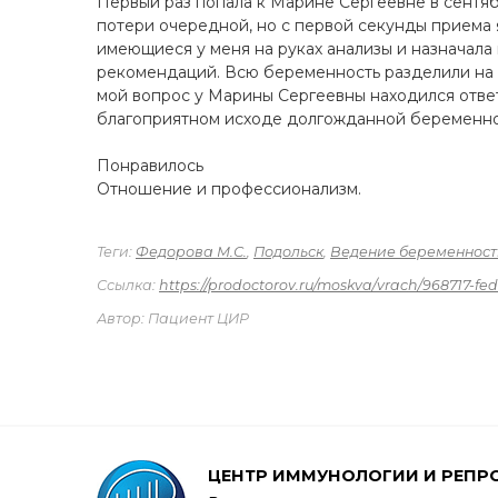
Первый раз попала к Марине Сергеевне в сентяб
потери очередной, но с первой секунды приема я
имеющиеся у меня на руках анализы и назначала 
рекомендаций. Всю беременность разделили на м
мой вопрос у Марины Сергеевны находился ответ,
благоприятном исходе долгожданной беременно
Понравилось
Отношение и профессионализм.
Теги:
Федорова М.С.
,
Подольск
,
Ведение беременност
Ссылка:
https://prodoctorov.ru/moskva/vrach/968717-fe
Автор: Пациент ЦИР
ЦЕНТР ИММУНОЛОГИИ И РЕПР