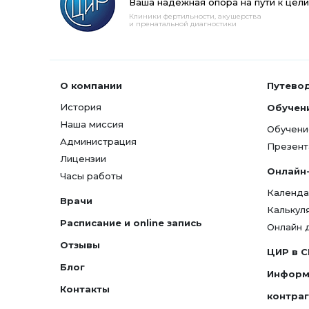
Ваша надежная опора на пути к цели
Клиники фертильности, акушерства
и пренатальной диагностики
О компании
Путево
История
Обучен
Наша миссия
Обучени
Администрация
Презент
Лицензии
Онлайн
Часы работы
Календа
Врачи
Калькул
Расписание и online запись
Онлайн 
Отзывы
ЦИР в 
Блог
Информ
Контакты
контра