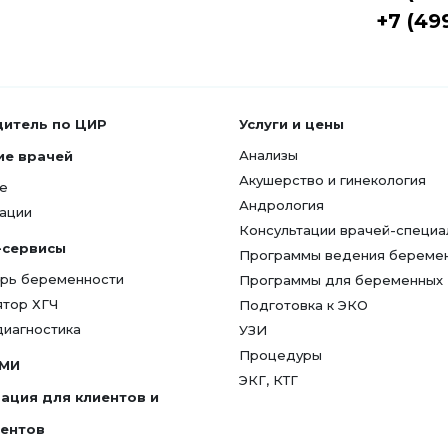
+7 (49
дитель по ЦИР
Услуги и цены
Анализы
ие врачей
Акушерство и гинекология
е
Андрология
ации
Консультации врачей-специа
-сервисы
Программы ведения береме
рь беременности
Программы для беременных
ятор ХГЧ
Подготовка к ЭКО
диагностика
УЗИ
Процедуры
СМИ
ЭКГ, КТГ
ация для клиентов и
гентов