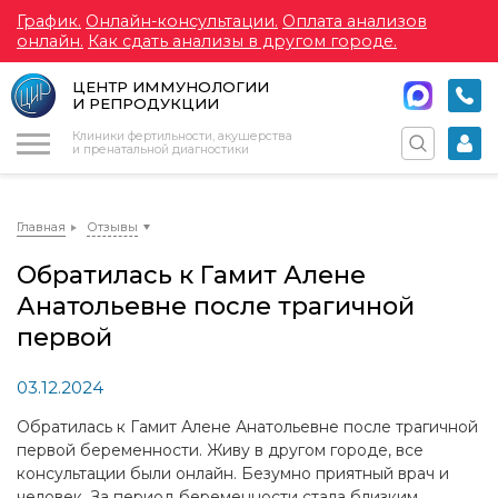
График.
Онлайн-консультации.
Оплата анализов
онлайн.
Как сдать анализы в другом городе.
ЦЕНТР ИММУНОЛОГИИ
И РЕПРОДУКЦИИ
Меню
Клиники фертильности, акушерства
и пренатальной диагностики
Главная
Отзывы
Обратилась к Гамит Алене
Анатольевне после трагичной
первой
03.12.2024
Обратилась к Гамит Алене Анатольевне после трагичной
первой беременности. Живу в другом городе, все
консультации были онлайн. Безумно приятный врач и
человек. За период беременности стала близким