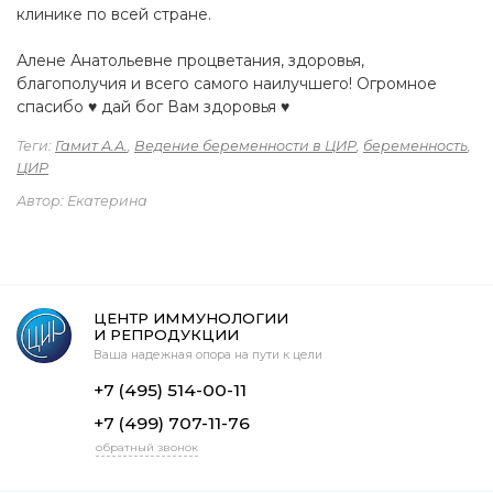
клинике по всей стране.
Алене Анатольевне процветания, здоровья,
благополучия и всего самого наилучшего! Огромное
спасибо ♥️ дай бог Вам здоровья ♥️
Теги:
Гамит А.А.
,
Ведение беременности в ЦИР
,
беременность
,
ЦИР
Автор: Екатерина
ЦЕНТР ИММУНОЛОГИИ
И РЕПРОДУКЦИИ
Ваша надежная опора на пути к цели
+7 (495) 514-00-11
+7 (499) 707-11-76
обратный звонок