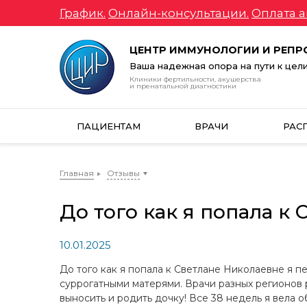
График.
Онлайн-консультации.
Оплата а
ЦЕНТР ИММУНОЛОГИИ И РЕП
Ваша надежная опора на пути к цел
Клиники фертильности, акушерства
и пренатальной диагностики
ПАЦИЕНТАМ
ВРАЧИ
РАС
Главная
Отзывы
До того как я попала к
10.01.2025
До того как я попала к Светлане Николаевне я 
суррогатными матерями. Врачи разных регионов р
выносить и родить дочку! Все 38 недель я вела