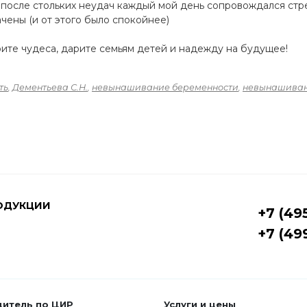
ь после стольких неудач каждый мой день сопровождался стр
чены (и от этого было спокойнее)
рите чудеса, дарите семьям детей и надежду на будущее!
ть
,
Дементьева С.Н.
,
невынашивание беременности
,
невынашива
ОДУКЦИИ
+7 (49
+7 (49
дитель по ЦИР
Услуги и цены