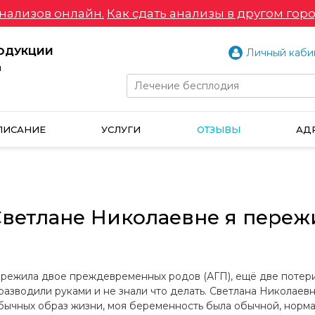
нализов онлайн.
Как сдать анализы в другом горо
РОДУКЦИИ
Личный каби
и
ПИСАНИЕ
УСЛУГИ
ОТЗЫВЫ
АД
 Светлане Николаевне я переж
пережила двое преждевременных родов (АГП), ещё две потери
азводили руками и не знали что делать. Светлана Николаевн
 обычных образ жизни, моя беременность была обычной, норм