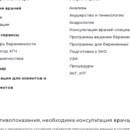
Анализы
ие врачей
Акушерство и гинекология
е
Андрология
ации
Консультации врачей-специа
-сервисы
Программы ведения береме
рь беременности
Программы для беременных
ятор ХГЧ
Подготовка к ЭКО
диагностика
УЗИ
Процедуры
СМИ
ЭКГ, КТГ
ация для клиентов и
гентов
ивопоказания, необходима консультация врача
с письменного согласия субъектов персональных данных в соответст