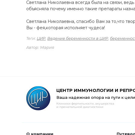
Светлана Николаевна всегда была на связи, вед
объясняла почему именно такие препараты назна
Светлана Николаевна, спасибо Вам за то,что тво
Вы - фея,которая исполняет чудеса!
Теги:
ЦИР
,
Ведение беременности в ЦИР
,
беременнос
Автор: Мария
ЦЕНТР ИММУНОЛОГИИ И РЕПР
Ваша надежная опора на пути к цели
Клиники фертильности, акушерства
и пренатальной диагностики
О компании
Путево