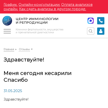
График.
Онлайн-консультации.
Оплата анализов
онлайн.
Как сдать анализы в другом городе.
ЦЕНТР ИММУНОЛОГИИ
И РЕПРОДУКЦИИ
Меню
Клиники фертильности, акушерства
и пренатальной диагностики
Главная
Отзывы
Здравствуйте!
Меня сегодня кесарили
Спасибо
31.05.2025
Здравствуйте!