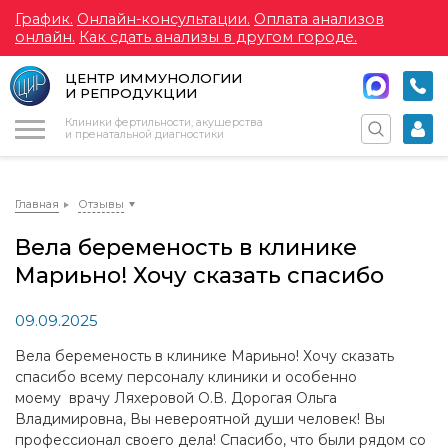
График.
Онлайн-консультации.
Оплата анализов
онлайн.
Как сдать анализы в другом городе.
ЦЕНТР ИММУНОЛОГИИ
И РЕПРОДУКЦИИ
Меню
Клиники фертильности, акушерства
и пренатальной диагностики
Главная
Отзывы
Вела беременость в клинике
Мариьно! Хочу сказать спасибо
09.09.2025
Вела беременость в клинике Мариьно! Хочу сказать
спасибо всему персоналу клиники и особенно
моему врачу Ляхеровой О.В. Дорогая Ольга
Владимировна, Вы невероятной души человек! Вы
профессионал своего дела! Спасибо, что были рядом со