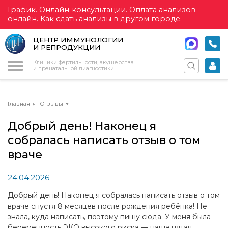
График.
Онлайн-консультации.
Оплата анализов
онлайн.
Как сдать анализы в другом городе.
ЦЕНТР ИММУНОЛОГИИ
И РЕПРОДУКЦИИ
Меню
Клиники фертильности, акушерства
и пренатальной диагностики
Главная
Отзывы
Добрый день! Наконец я
собралась написать отзыв о том
враче
24.04.2026
Добрый день! Наконец я собралась написать отзыв о том
враче спустя 8 месяцев после рождения ребёнка! Не
знала, куда написать, поэтому пишу сюда. У меня была
беременность ЭКО высокого риска — наша пятая