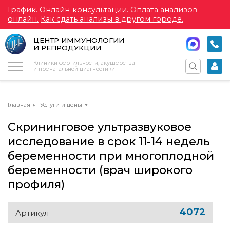
График.
Онлайн-консультации.
Оплата анализов
онлайн.
Как сдать анализы в другом городе.
ЦЕНТР ИММУНОЛОГИИ
И РЕПРОДУКЦИИ
Меню
Клиники фертильности, акушерства
и пренатальной диагностики
Главная
Услуги и цены
Скрининговое ультразвуковое
исследование в срок 11-14 недель
беременности при многоплодной
беременности (врач широкого
профиля)
4072
Артикул