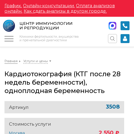
График.
Онлайн-консультации.
Оплата анализов
онлайн.
Как сдать анализы в другом городе.
ЦЕНТР ИММУНОЛОГИИ
И РЕПРОДУКЦИИ
Меню
Клиники фертильности, акушерства
и пренатальной диагностики
Главная
Услуги и цены
Кардиотокография (КТГ после 28
недель беременности),
одноплодная беременность
3508
Артикул
Стоимость услуги
2 550
Москва