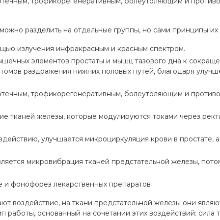
оотечным, трофикорегенеративным, болеутоляющим и против
можно разделить на отдельные группы, но сами принципы их
ощью излучения инфракрасным и красным спектром.
шечных элементов простаты и мышц тазового дна к сокращен
птомов раздражения нижних половых путей, благодаря улучш
оотечным, трофикорегенеративным, болеутоляющим и против
ие тканей железы, которые модулируются токами через рек
здействию, улучшается микроциркуляция крови в простате, а
ляется микровибрация тканей предстательной железы, пото
е и фонофорез лекарственных препаратов
ают воздействие, на ткани предстательной железы они явля
 работы, основанный на сочетании этих воздействий: сила т