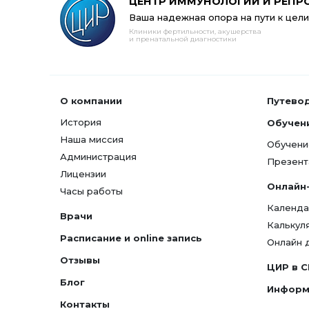
ЦЕНТР ИММУНОЛОГИИ И РЕПР
Ваша надежная опора на пути к цели
Клиники фертильности, акушерства
и пренатальной диагностики
О компании
Путево
История
Обучен
Наша миссия
Обучени
Администрация
Презент
Лицензии
Онлайн
Часы работы
Календа
Врачи
Калькул
Расписание и online запись
Онлайн 
Отзывы
ЦИР в 
Блог
Информ
Контакты