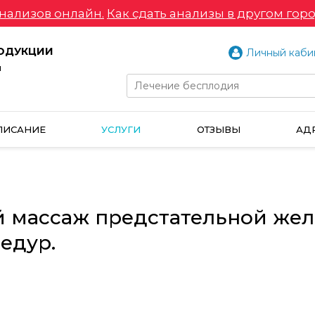
нализов онлайн.
Как сдать анализы в другом горо
РОДУКЦИИ
Личный каби
и
ПИСАНИЕ
УСЛУГИ
ОТЗЫВЫ
АД
 массаж предстательной жел
едур.