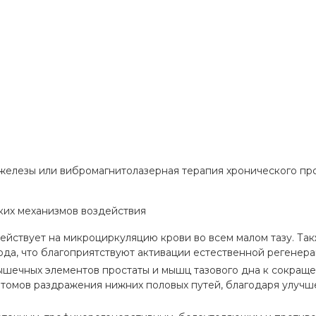
елезы или вибромагнитолазерная терапия хронического про
ких механизмов воздействия
йствует на микроциркуляцию крови во всем малом тазу. Так
да, что благоприятствуют активации естественной регенера
шечных элементов простаты и мышц тазового дна к сокращен
птомов раздражения нижних половых путей, благодаря улучш