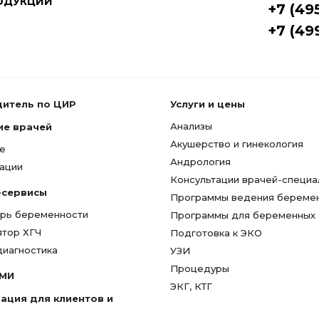
ОДУКЦИИ
+7 (49
+7 (49
дитель по ЦИР
Услуги и цены
Анализы
ие врачей
Акушерство и гинекология
е
Андрология
ации
Консультации врачей-специа
-сервисы
Программы ведения береме
рь беременности
Программы для беременных
ятор ХГЧ
Подготовка к ЭКО
диагностика
УЗИ
Процедуры
СМИ
ЭКГ, КТГ
ация для клиентов и