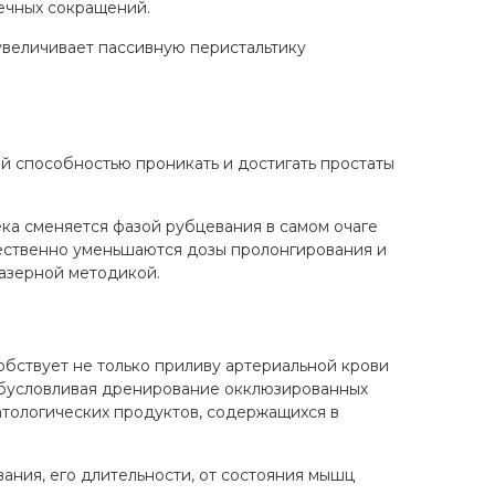
шечных сокращений.
 увеличивает пассивную перистальтику
 способностью проникать и достигать простаты
ека сменяется фазой рубцевания в самом очаге
ественно уменьшаются дозы пролонгирования и
лазерной методикой.
бствует не только приливу артериальной крови
 обусловливая дренирование окклюзированных
атологических продуктов, содержащихся в
ания, его длительности, от состояния мышц