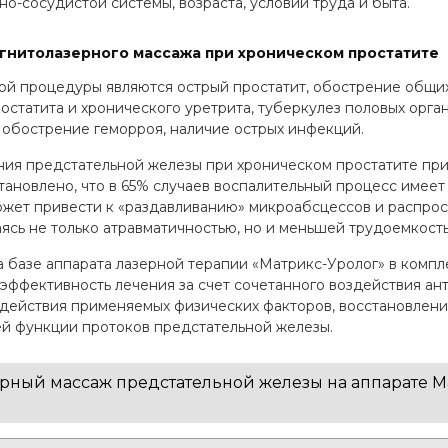
о-сосудистой системы, возраста, условий труда и быта.
гнитолазерного массажа при хроническом простатите
й процедуры являются острый простатит, обострение общи
статита и хронического уретрита, туберкулез половых орган
, обострение геморроя, наличие острых инфекций.
ния предстательной железы при хроническом простатите при
становлено, что в 65% случаев воспалительный процесс имее
ожет привести к «раздавливанию» микроабсцессов и распро
сь не только атравматичностью, но и меньшей трудоемкость
базе аппарата лазерной терапии «Матрикс-Уролог» в комп
эффективность лечения за счет сочетанного воздействия ан
ействия применяемых физических факторов, восстановлени
й функции протоков предстательной железы.
ный массаж предстательной железы на аппарате Мат