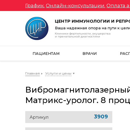
График.
Онлайн-консультации.
Оплата а
ЦЕНТР ИММУНОЛОГИИ И РЕП
Ваша надежная опора на пути к цел
Клиники фертильности, акушерства
и пренатальной диагностики
ПАЦИЕНТАМ
ВРАЧИ
РАС
Главная
Услуги и цены
Вибромагнитолазерный
Матрикс-уролог. 8 проц
3909
Артикул