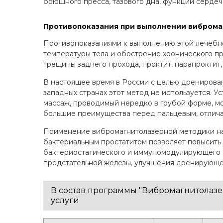
брюшного пресса, тазового дна, функции сердечн
Противопоказания при выполнении виброма
Противопоказаниями к выполнению этой лечебно
температуры тела и обострение хронического про
трещины заднего прохода, проктит, парапроктит
В настоящее время в России с целью дренирова
западных странах этот метод не используется. У
массаж, проводимый нередко в грубой форме, м
большие преимущества перед пальцевым, отличая
Применение вибромагнитолазерной методики на 
бактериальным простатитом позволяет повысить 
бактериостатического и иммуномодулирующего д
предстательной железы, улучшения дренирующе
В состав программы "Вибромагнитолазер
услуги