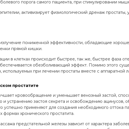
я болевого порога самого пациента, при стимулировании мы
и эпителии, активизирует физиологический дренаж простаты,
 излучение пониженной эффективности, обладающие хорошей
тенки прямой кишки.
ции в клетках происходит быстрее, так же, быстрее фаза от
 обеспечивается обезболивающий эффект. Помимо этого сущ
 используемых при лечении простаты вместе с аппаратной 
ском простатите
учшает кровообращение и уменьшает венозный застой, спосо
 но и устранению застоя секрета и освобождению ацинусов,
Его успешно применяют для создания необходимого оттока п
х формах хронического простатита.
сажа предстательной железы зависит от характера заболев