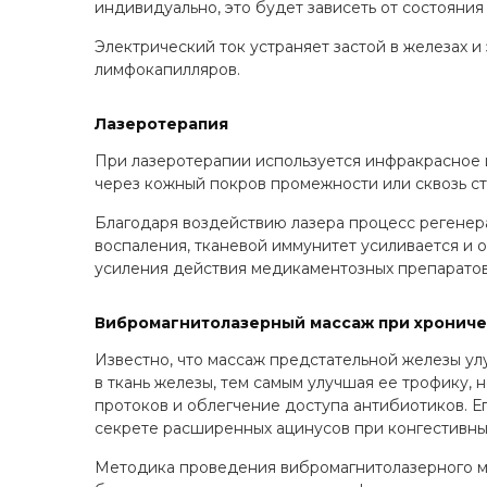
индивидуально, это будет зависеть от состояни
Электрический ток устраняет застой в железах 
лимфокапилляров.
Лазеротерапия
При лазеротерапии используется инфракрасное
через кожный покров промежности или сквозь с
Благодаря воздействию лазера процесс регенера
воспаления, тканевой иммунитет усиливается и
усиления действия медикаментозных препаратов,
Вибромагнитолазерный массаж при хрониче
Известно, что массаж предстательной железы ул
в ткань железы, тем самым улучшая ее трофику,
протоков и облегчение доступа антибиотиков. 
секрете расширенных ацинусов при конгестивны
Методика проведения вибромагнитолазерного мас