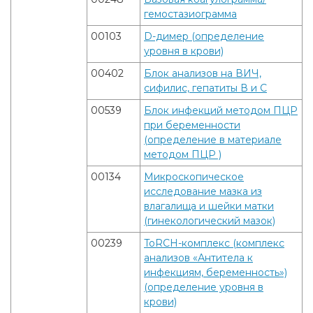
гемостазиограмма
00103
D-димер (определение
уровня в крови)
00402
Блок анализов на ВИЧ,
сифилис, гепатиты В и С
00539
Блок инфекций методом ПЦР
при беременности
(определение в материале
методом ПЦР )
00134
Микроскопическое
исследование мазка из
влагалища и шейки матки
(гинекологический мазок)
00239
ToRCH-комплекс (комплекс
анализов «Антитела к
инфекциям, беременность»)
(определение уровня в
крови)