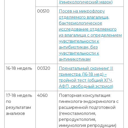
(гинекологический мазок)
00510
Посев на микрофлору
отделяемого влагалища,
бактериологическое
исследование отделяемого
из влагалища с определением
чувствительности к
антибиотикам, без
чувствительности к
антимикотикам
16-18 недель
00320
Пренатальный скрининг II
триместра (16-18 нед) –
тройной тест (общий ХГЧ,
АФП, свободный эстриол)
17-18 недель
4060
Повторная консультация
по
гинеколога-эндокринолога с
результатам
расширенной подготовкой
анализов
(гемостазиология,
репродуктология,
иммунология репродукции)