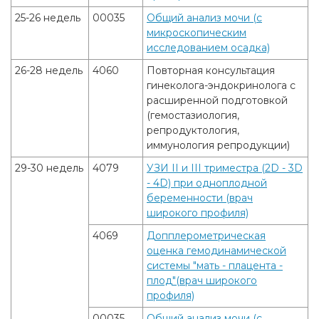
25-26 недель
00035
Общий анализ мочи (с
микроскопическим
исследованием осадка)
26-28 недель
4060
Повторная консультация
гинеколога-эндокринолога с
расширенной подготовкой
(гемостазиология,
репродуктология,
иммунология репродукции)
29-30 недель
4079
УЗИ II и III триместра (2D - 3D
- 4D) при одноплодной
беременности (врач
широкого профиля)
4069
Допплерометрическая
оценка гемодинамической
системы "мать - плацента -
плод"(врач широкого
профиля)
00035
Общий анализ мочи (с