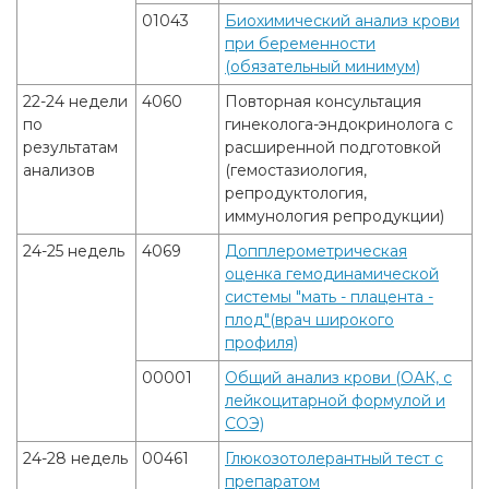
01043
Биохимический анализ крови
при беременности
(обязательный минимум)
22-24 недели
4060
Повторная консультация
по
гинеколога-эндокринолога с
результатам
расширенной подготовкой
анализов
(гемостазиология,
репродуктология,
иммунология репродукции)
24-25 недель
4069
Допплерометрическая
оценка гемодинамической
системы "мать - плацента -
плод"(врач широкого
профиля)
00001
Общий анализ крови (ОАК, с
лейкоцитарной формулой и
СОЭ)
24-28 недель
00461
Глюкозотолерантный тест с
препаратом