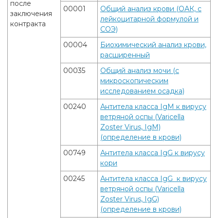
после
00001
Общий анализ крови (ОАК, с
заключения
лейкоцитарной формулой и
контракта
СОЭ)
00004
Биохимический анализ крови,
расширенный
00035
Общий анализ мочи (с
микроскопическим
исследованием осадка)
00240
Антитела класса IgM к вирусу
ветряной оспы (Varicella
Zoster Virus, IgM)
(определение в крови)
00749
Антитела класса IgG к вирусу
кори
00245
Антитела класса IgG к вирусу
ветряной оспы (Varicella
Zoster Virus, IgG)
(определение в крови)