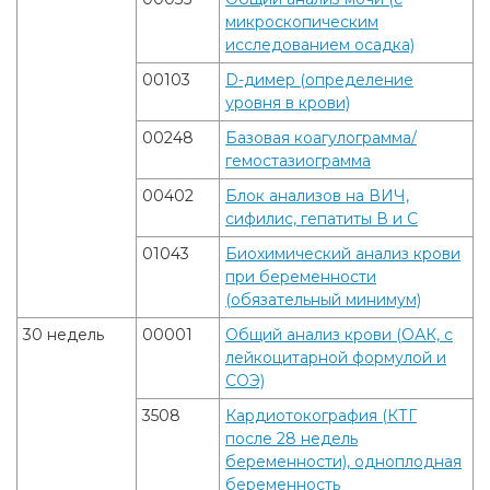
микроскопическим
исследованием осадка)
00103
D-димер (определение
уровня в крови)
00248
Базовая коагулограмма/
гемостазиограмма
00402
Блок анализов на ВИЧ,
сифилис, гепатиты В и С
01043
Биохимический анализ крови
при беременности
(обязательный минимум)
30 недель
00001
Общий анализ крови (ОАК, с
лейкоцитарной формулой и
СОЭ)
3508
Кардиотокография (КТГ
после 28 недель
беременности), одноплодная
беременность