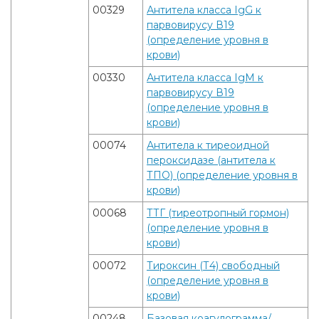
00329
Антитела класса IgG к
парвовирусу В19
(определение уровня в
крови)
00330
Антитела класса IgM к
парвовирусу В19
(определение уровня в
крови)
00074
Антитела к тиреоидной
пероксидазе (антитела к
ТПО) (определение уровня в
крови)
00068
ТТГ (тиреотропный гормон)
(определение уровня в
крови)
00072
Тироксин (Т4) свободный
(определение уровня в
крови)
00248
Базовая коагулограмма/