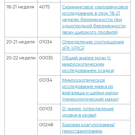
18-21 неделя
4075
Скрининговое ультразвуковое
исследование в срок 18-21
неделю беременности при
одноплодной беременности
(врач широкого профиля)
20-21 неделя
01034
Определение соотношения
sFlt-1/PlGF
20-22 недели
00035
Общий анализ мочи (с
микроскопическим
исследованием осадка)
00134
Микроскопическое
исследование мазка из
влагалища и шейки матки
(гинекологический мазок)
00103
D-димер (определение
уровня в крови)
00248
Базовая коагулограмма/
гемостазиограмма