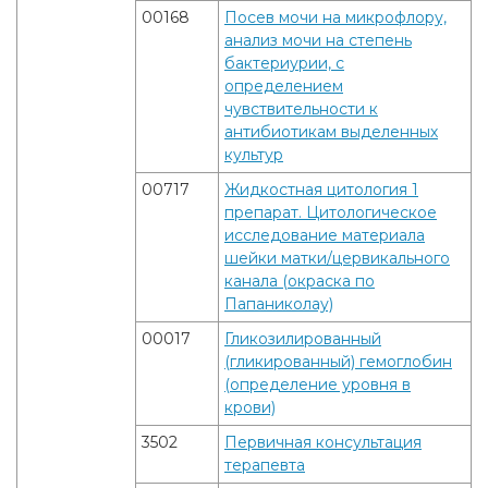
00168
Посев мочи на микрофлору,
анализ мочи на степень
бактериурии, с
определением
чувствительности к
антибиотикам выделенных
культур
00717
Жидкостная цитология 1
препарат. Цитологическое
исследование материала
шейки матки/цервикального
канала (окраска по
Папаниколау)
00017
Гликозилированный
(гликированный) гемоглобин
(определение уровня в
крови)
3502
Первичная консультация
терапевта