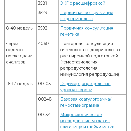
3581
ЭКГ с расшифровкой
3523
Первичная консультация
эндокринолога
8-40 недель
3592
Первичная консультация
генетика
через
4060
Повторная консультация
неделю
гинеколога-эндокринолога с
после сдачи
расширенной подготовкой
анализов
(гемостазиология,
репродуктология,
иммунология репродукции)
16-17 недель
00103
D-димер (определение
уровня в крови)
00248
Базовая коагулограмма/
гемостазиограмма
00134
Микроскопическое
исследование мазка из
влагалища и шейки матки