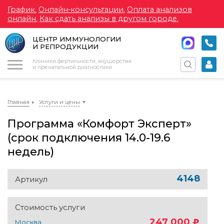
График.
Онлайн-консультации.
Оплата анализов
онлайн.
Как сдать анализы в другом городе.
ЦЕНТР ИММУНОЛОГИИ
И РЕПРОДУКЦИИ
Меню
Клиники фертильности, акушерства
и пренатальной диагностики
Главная
Услуги и цены
Программа «Комфорт Эксперт»
(срок подключения 14.0-19.6
недель)
4148
Артикул
Стоимость услуги
247 000
Москва