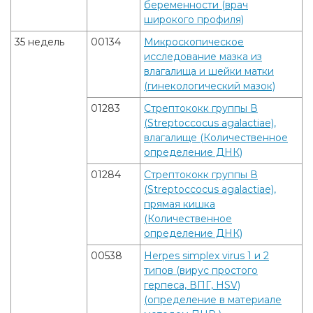
беременности (врач
широкого профиля)
35 недель
00134
Микроскопическое
исследование мазка из
влагалища и шейки матки
(гинекологический мазок)
01283
Стрептококк группы В
(Streptoccocus agalactiae),
влагалище (Количественное
определение ДНК)
01284
Стрептококк группы В
(Streptoccocus agalactiae),
прямая кишка
(Количественное
определение ДНК)
00538
Herpes simplex virus 1 и 2
типов (вирус простого
герпеса, ВПГ, HSV)
(определение в материале