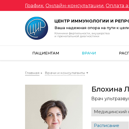
График.
Онлайн-консультации.
Оплата а
ЦЕНТР ИММУНОЛОГИИ И РЕП
Ваша надежная опора на пути к цел
Клиники фертильности, акушерства
и пренатальной диагностики
ПАЦИЕНТАМ
ВРАЧИ
РАС
Главная
Врачи и консультанты
Блохина 
Врач ультразв
Медицинский с
Расписание