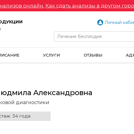
нализов онлайн.
Как сдать анализы в другом горо
РОДУКЦИИ
Личный каби
и
ПИСАНИЕ
УСЛУГИ
ОТЗЫВЫ
АД
Людмила Александровна
уковой диагностики
таж: 34 года