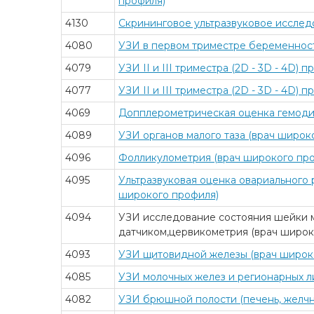
профиля)
4130
Скрининговое ультразвуковое исслед
4080
УЗИ в первом триместре беременност
4079
УЗИ II и III триместра (2D - 3D - 4D
4077
УЗИ II и III триместра (2D - 3D - 4D
4069
Допплерометрическая оценка гемодин
4089
УЗИ органов малого таза (врач широк
4096
Фолликулометрия (врач широкого пр
4095
Ультразвуковая оценка овариального 
широкого профиля)
4094
УЗИ исследование состояния шейки ма
датчиком,цервикометрия (врач широк
4093
УЗИ щитовидной железы (врач широк
4085
УЗИ молочных желез и регионарных л
4082
УЗИ брюшной полости (печень, желчн