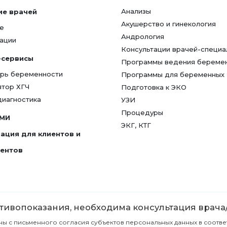
Анализы
ие врачей
Акушерство и гинекология
е
Андрология
ации
Консультации врачей-специа
-сервисы
Программы ведения береме
рь беременности
Программы для беременных
ятор ХГЧ
Подготовка к ЭКО
диагностика
УЗИ
Процедуры
СМИ
ЭКГ, КТГ
ация для клиентов и
гентов
ивопоказания, необходима консультация врача
с письменного согласия субъектов персональных данных в соответст