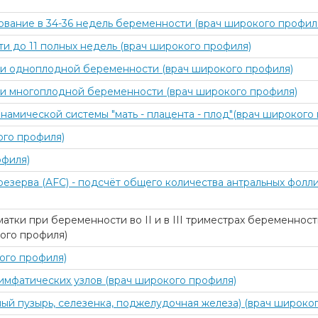
ование в 34-36 недель беременности (врач широкого профил
и до 11 полных недель (врач широкого профиля)
) при одноплодной беременности (врач широкого профиля)
) при многоплодной беременности (врач широкого профиля)
амической системы "мать - плацента - плод"(врач широкого
ого профиля)
офиля)
резерва (AFC) - подсчёт общего количества антральных фолли
тки при беременности во II и в III триместрах беременнос
ого профиля)
ого профиля)
имфатических узлов (врач широкого профиля)
ый пузырь, селезенка, поджелудочная железа) (врач широко