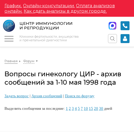
График.
Онлайн-консультации.
Оплата анализов
онлайн.
Как сдать анализы в другом городе.
ЦЕНТР ИММУНОЛОГИИ
И РЕПРОДУКЦИИ
Меню
Клиники фертильности, акушерства
и пренатальной диагностики
Главная
Форум
Вопросы гинекологу ЦИР - архив
сообщений за 1-10 мая 1998 года
Задать вопрос
|
Архив сообщений
|
Поиск по форуму
Выделить сообщения за последние:
1
2
3
4
5
7
10
15
20
30
дней