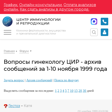
График.
Онлайн-консультации.
Оплата анализов
онлайн.
Как сдать анализы в другом городе.
ЦЕНТР ИММУНОЛОГИИ
И РЕПРОДУКЦИИ
Меню
Клиники фертильности, акушерства
и пренатальной диагностики
Главная
Форум
Вопросы гинекологу ЦИР - архив
сообщений за 1-10 ноября 1999 года
Задать вопрос
|
Архив сообщений
|
Поиск по форуму
Выделить сообщения за последние:
1
2
3
4
5
7
10
15
20
30
дней
Гестоз
–
Катя
(10 ноября 1999 20:03:18)