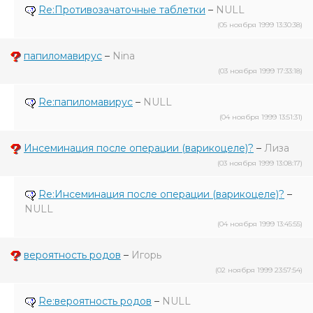
Re:Противозачаточные таблетки
–
NULL
(05 ноября 1999 13:30:38)
папиломавирус
–
Nina
(03 ноября 1999 17:33:18)
Re:папиломавирус
–
NULL
(04 ноября 1999 13:51:31)
Инсеминация после операции (варикоцеле)?
–
Лиза
(03 ноября 1999 13:08:17)
Re:Инсеминация после операции (варикоцеле)?
–
NULL
(04 ноября 1999 13:45:55)
вероятность родов
–
Игорь
(02 ноября 1999 23:57:54)
Re:вероятность родов
–
NULL