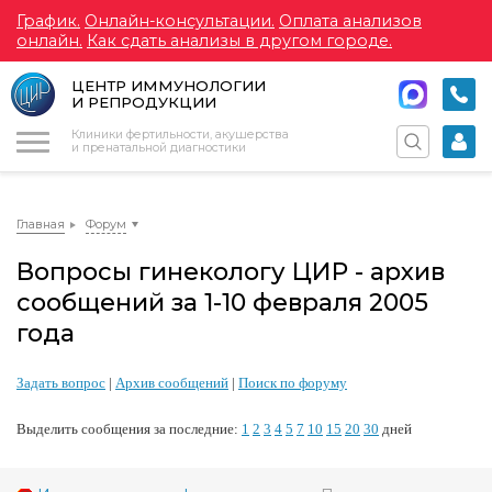
График.
Онлайн-консультации.
Оплата анализов
онлайн.
Как сдать анализы в другом городе.
ЦЕНТР ИММУНОЛОГИИ
И РЕПРОДУКЦИИ
Меню
Клиники фертильности, акушерства
и пренатальной диагностики
Главная
Форум
Вопросы гинекологу ЦИР - архив
сообщений за 1-10 февраля 2005
года
Задать вопрос
|
Архив сообщений
|
Поиск по форуму
Выделить сообщения за последние:
1
2
3
4
5
7
10
15
20
30
дней