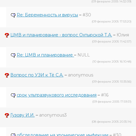
(09 февраля 2005 14:32:09)
Re: Беременность и вирусы
–
#30
(09 февраля 2005 17:53:20)
ЦМВ и планирование - вопрос Охтырской Т.А.
–
Юлия
(09 февраля 2005 11:42:57)
Re: ЦМВ и планирование
–
NULL
(10 февраля 2005 16:10:48)
Вопрос по УЗИ к Тё С.А.
–
anonymous
(09 февраля 2005 10:35:56)
срок ультразвукового исследования
–
#16
(09 февраля 2005 17:59:31)
Гузову И.И.
–
anonymous3
(08 февраля 2005 20:35:14)
обследование на хронические инфекции
–
#30