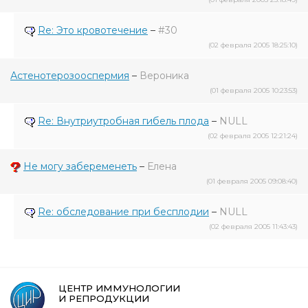
Re: Это кровотечение
–
#30
(02 февраля 2005 18:25:10)
Астенотерозооспермия
–
Вероника
(01 февраля 2005 10:23:53)
Re: Внутриутробная гибель плода
–
NULL
(02 февраля 2005 12:21:24)
Не могу забеременеть
–
Елена
(01 февраля 2005 09:08:40)
Re: обследование при бесплодии
–
NULL
(02 февраля 2005 11:43:43)
ЦЕНТР ИММУНОЛОГИИ
И РЕПРОДУКЦИИ