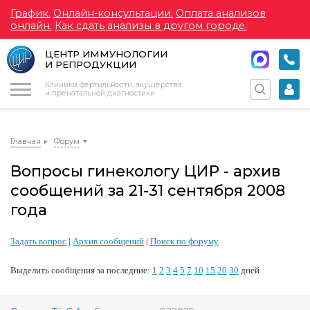
График.
Онлайн-консультации.
Оплата анализов
онлайн.
Как сдать анализы в другом городе.
ЦЕНТР ИММУНОЛОГИИ
И РЕПРОДУКЦИИ
Меню
Клиники фертильности, акушерства
и пренатальной диагностики
Главная
Форум
Вопросы гинекологу ЦИР - архив
сообщений за 21-31 сентября 2008
года
Задать вопрос
|
Архив сообщений
|
Поиск по форуму
Выделить сообщения за последние:
1
2
3
4
5
7
10
15
20
30
дней