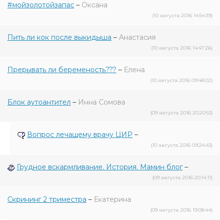
#мойзолотойзапас
–
Оксана
(10 августа 2016 14:54:39)
Пить ли кок после выкидыша
–
Анастасия
(10 августа 2016 14:47:26)
Прерывать ли беременость???
–
Елена
(10 августа 2016 09:48:02)
Блок аутоантител
–
Инна Сомова
(09 августа 2016 20:20:53)
Вопрос лечащему врачу ЦИР
–
(10 августа 2016 09:24:43)
Грудное вскармливание. История. Мамин блог
–
(09 августа 2016 20:14:11)
Скрининг 2 триместра
–
Екатерина
(09 августа 2016 19:08:44)