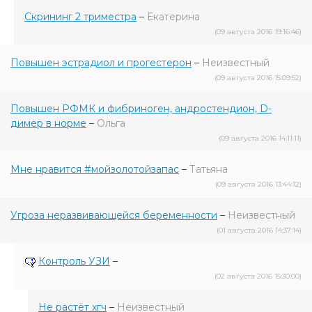
Скрининг 2 триместра
–
Екатерина
(09 августа 2016 19:16:46)
Повышен эстрадиол и прогестерон
–
Неизвестный
(09 августа 2016 15:09:52)
Повышен РФМК и фибриноген, андростендион, D-
димер в норме
–
Ольга
(09 августа 2016 14:11:11)
Мне нравится #мойзолотойзапас
–
Татьяна
(09 августа 2016 13:44:12)
Угроза неразвивающейся беременности
–
Неизвестный
(01 августа 2016 14:37:14)
Контроль УЗИ
–
(02 августа 2016 15:30:00)
Не растёт хгч
–
Неизвестный