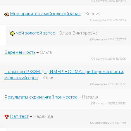
(04 августа 2016 13:43:41)
Мне нравится #мойзолотойзапас
–
Ксения
(03 августа 2016 20:22:23)
мой золотой запас
–
Эльза Викторовна
(04 августа 2016 13:27:23)
Беременность
–
Ольга
(04 августа 2016 13:10:05)
Повышен РКФМ Д-ДИМЕР НОРМА при беременности,
маленький срок
–
Юлия
(04 августа 2016 10:03:32)
Результаты скрининга 1 триместра
–
Наталья
(03 августа 2016 21:53:12)
Пап тест
–
Надежда
(02 августа 2016 06:11:49)