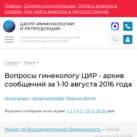
График.
Онлайн-консультации.
Оплата анализов
онлайн.
Как сдать анализы в другом городе.
ЦЕНТР ИММУНОЛОГИИ
И РЕПРОДУКЦИИ
Меню
Клиники фертильности, акушерства
и пренатальной диагностики
Главная
Форум
Вопросы гинекологу ЦИР - архив
сообщений за 1-10 августа 2016 года
Задать вопрос
|
Архив сообщений
|
Поиск по форуму
Выделить сообщения за последние:
1
2
3
4
5
7
10
15
20
30
дней
Может ли быть внематочная беременность
–
Алёна
(10 августа 2016 16:04:38)