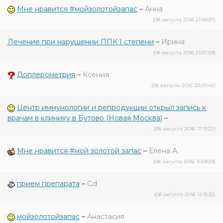
Мне нравится #мойзолотойзапас
–
Анна
(08 августа 2016 21:40:57)
Лечение при нарушении ППК I степени
–
Ирина
(08 августа 2016 21:07:59)
Доплерометрия
–
Ксения
(08 августа 2016 20:20:42)
Центр иммунологии и репродукции открыл запись к
врачам в клинику в Бутово (Новая Москва)
–
(08 августа 2016 17:13:22)
Мне нравится #мой золотой запас
–
Елена А.
(08 августа 2016 15:59:29)
прием препарата
–
Gd
(08 августа 2016 12:15:32)
мойзолотойзапас
–
Анастасия