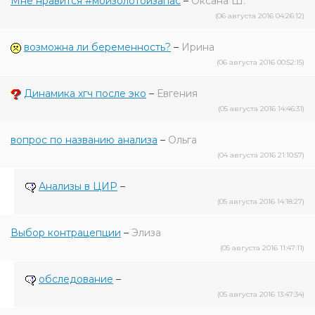
Мне нравится #мойзолотойзапас
–
Оксана Ш.
(06 августа 2016 04:26:12)
возможна ли беременность?
–
Ирина
(06 августа 2016 00:52:15)
Динамика хгч после эко
–
Евгения
(05 августа 2016 14:46:31)
вопрос по названию анализа
–
Ольга
(04 августа 2016 21:10:57)
Анализы в ЦИР
–
(05 августа 2016 14:18:27)
Выбор контрацепции
–
Элиза
(05 августа 2016 11:47:11)
обследование
–
(05 августа 2016 13:47:34)