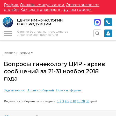
График.
Онлайн-консультации.
Оплата анализов
онлайн.
Как сдать анализы в другом городе.
ЦЕНТР ИММУНОЛОГИИ
И РЕПРОДУКЦИИ
Меню
Клиники фертильности, акушерства
и пренатальной диагностики
Главная
Форум
Вопросы гинекологу ЦИР - архив
сообщений за 21-31 ноября 2018
года
Задать вопрос
|
Архив сообщений
|
Поиск по форуму
Выделить сообщения за последние:
1
2
3
4
5
7
10
15
20
30
дней